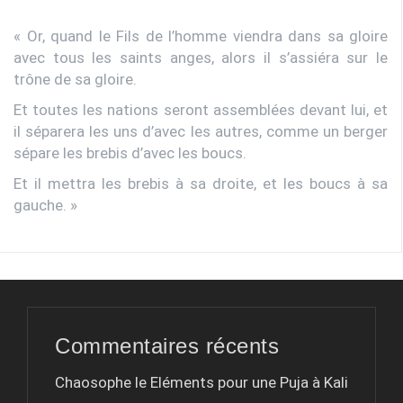
« Or, quand le Fils de l’homme viendra dans sa gloire
avec tous les saints anges, alors il s’assiéra sur le
trône de sa gloire.
Et toutes les nations seront assemblées devant lui, et
il séparera les uns d’avec les autres, comme un berger
sépare les brebis d’avec les boucs.
Et il mettra les brebis à sa droite, et les boucs à sa
gauche. »
Commentaires récents
Chaosophe le
Eléments pour une Puja à Kali