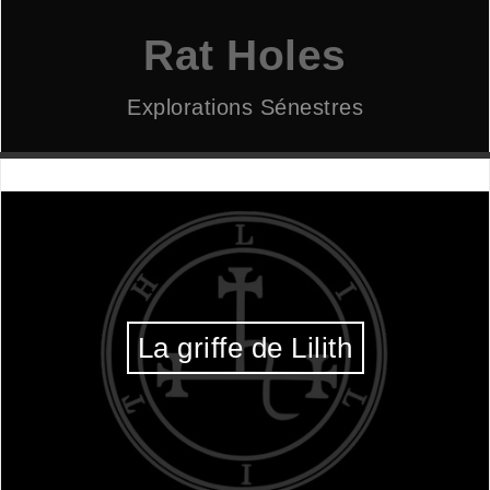
Aller
au
Rat Holes
contenu
Explorations Sénestres
La griffe de Lilith