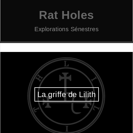
Aller
au
Rat Holes
contenu
Explorations Sénestres
La griffe de Lilith