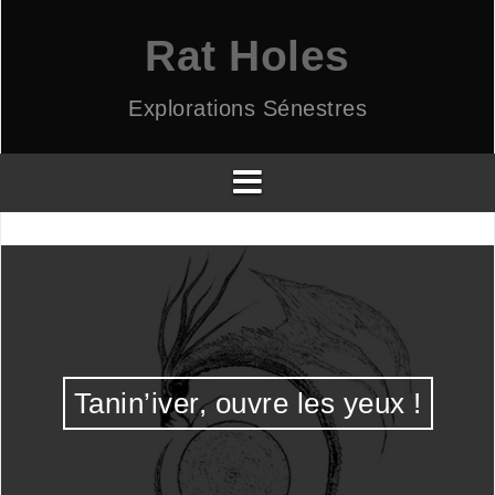
Aller
au
Rat Holes
contenu
Explorations Sénestres
Tanin’iver, ouvre les yeux !