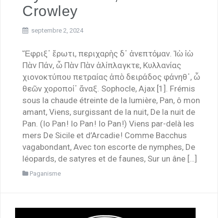
Crowley
septembre 2, 2024
Ἔφριξ᾽ ἔρωτι, περιχαρὴς δ᾽ ἀνεπτόμαν. Ἰὼ ἰὼ
Πὰν Πάν, ὦ Πὰν Πὰν ἁλίπλαγκτε, Κυλλανίας
χιονοκτύπου πετραίας ἀπὸ δειράδος φάνηθ᾽, ὦ
θεῶν χοροποί᾽ ἄναξ. Sophocle, Ajax [1]. Frémis
sous la chaude étreinte de la lumière, Pan, ô mon
amant, Viens, surgissant de la nuit, De la nuit de
Pan. (Io Pan ! Io Pan ! Io Pan !) Viens par-delà les
mers De Sicile et d’Arcadie ! Comme Bacchus
vagabondant, Avec ton escorte de nymphes, De
léopards, de satyres et de faunes, Sur un âne […]
Paganisme