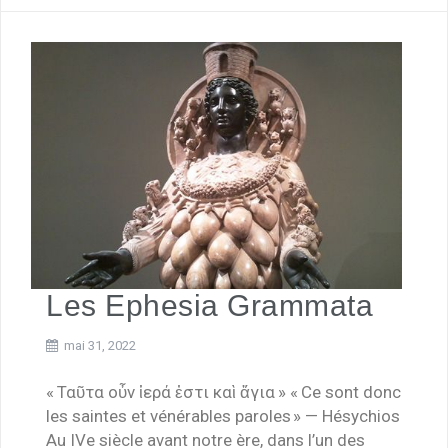
Les Ephesia Grammata
mai 31, 2022
« Ταῦτα οὖν ἱερά ἐστι καὶ ἅγια » « Ce sont donc
les saintes et vénérables paroles » — Hésychios
Au IVe siècle avant notre ère, dans l’un des