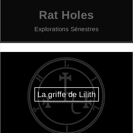
Aller
au
Rat Holes
contenu
Explorations Sénestres
La griffe de Lilith