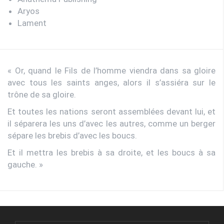
Aryos
Lament
« Or, quand le Fils de l’homme viendra dans sa gloire
avec tous les saints anges, alors il s’assiéra sur le
trône de sa gloire.
Et toutes les nations seront assemblées devant lui, et
il séparera les uns d’avec les autres, comme un berger
sépare les brebis d’avec les boucs.
Et il mettra les brebis à sa droite, et les boucs à sa
gauche. »