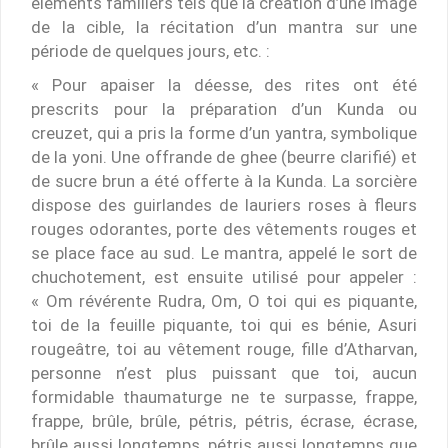
éléments familiers tels que la création d’une image
de la cible, la récitation d’un mantra sur une
période de quelques jours, etc. :
« Pour apaiser la déesse, des rites ont été
prescrits pour la préparation d’un Kunda ou
creuzet, qui a pris la forme d’un yantra, symbolique
de la yoni. Une offrande de ghee (beurre clarifié) et
de sucre brun a été offerte à la Kunda. La sorcière
dispose des guirlandes de lauriers roses à fleurs
rouges odorantes, porte des vêtements rouges et
se place face au sud. Le mantra, appelé le sort de
chuchotement, est ensuite utilisé pour appeler :
« Om révérente Rudra, Om, O toi qui es piquante,
toi de la feuille piquante, toi qui es bénie, Asuri
rougeâtre, toi au vêtement rouge, fille d’Atharvan,
personne n’est plus puissant que toi, aucun
formidable thaumaturge ne te surpasse, frappe,
frappe, brûle, brûle, pétris, pétris, écrase, écrase,
brûle aussi longtemps, pétris aussi longtemps que