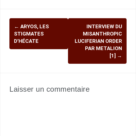
Navigation
←
ARYOS, LES
INTERVIEW DU
d'article
STIGMATES
MISANTHROPIC
D’HÉCATE
LUCIFERIAN ORDER
PAR METALION
[1]
→
Laisser un commentaire