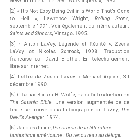
News intitulé « The Devil Worshippers », 1985.
[2] « It’s Not Easy Being Evil in a World That’s Gone
to Hell », Lawrence Wright,
Rolling Stone
,
septembre 1991. Voir également du même auteur :
Saints and Sinners
, Vintage, 1995.
[3] « Anton LaVey, Légende et Réalité », Zeena
LaVey et Nikolas Schreck, 1998. Traduction
française par David Brother. En téléchargement
libre sur internet.
[4] Lettre de Zeena LaVey à Michael Aquino, 30
décembre 1990.
[5] Cité par Burton H. Wolfe, dans l’introduction de
The Satanic Bible
. Une version augmentée de ce
texte se trouve dans la biographie de LaVey,
The
Devil’s Avenger
, 1974.
[6] Jacques Finné,
Panorama de la littérature
fantastique américaine : Du renouveau au déluge,