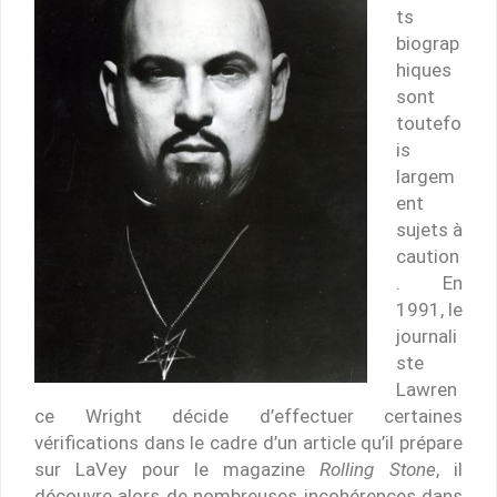
ts
biograp
hiques
sont
toutefo
is
largem
ent
sujets à
caution
. En
1991, le
journali
ste
Lawren
ce Wright décide d’effectuer certaines
vérifications dans le cadre d’un article qu’il prépare
sur LaVey pour le magazine
Rolling Stone
, il
découvre alors de nombreuses incohérences dans