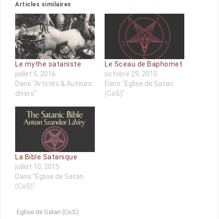
Articles similaires
Le mythe sataniste
Le Sceau de Baphomet
juillet 5, 2016
octobre 29, 2015
Dans "Articles & Auteurs
Dans "Eglise de Satan
divers"
(CoS)"
La Bible Satanique
juillet 10, 2015
Dans "Eglise de Satan
(CoS)"
Eglise de Satan (CoS)