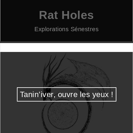
Aller
au
Rat Holes
contenu
Explorations Sénestres
Tanin’iver, ouvre les yeux !