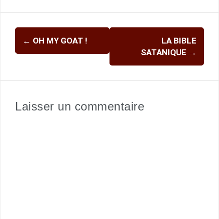
Navigation
←
OH MY GOAT !
LA BIBLE
d'article
SATANIQUE
→
Laisser un commentaire