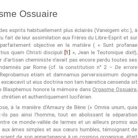
sme Ossuaire
des esprits habituellement plus éclairés (Vaneigem etc.), à
 fait de leur assimilation aux Frères du Libre-Esprit et sur
 parfaitement objective en la matière ( « Sunt profanae
tius quam Christi discipuli
[1]
», Jean le Teutonique
dixit
),
r d’artisan cheministe n’avait pas encore perdu toutes ses
condamnés par Rome (cf. la constitution n° 2 –
De errore
 « Reprobamus etiam et damnamus perversissimum dogma
i excæcavit ut eius doctrina non tam hæretica censenda sit
rdo Blasphemus honore la mémoire dans
Orgasme Ossuaire
,
chrétien et authentiquement luciférien.
hose, à la manière d’Amaury de Bène (« Omnia unum, quia
nt-ils pas ainsi l’homme, tout en abolissant la séparation
t entre ce monde-vallée de larmes et un ailleurs promis aux
le aux âmes simples et aux cœurs humbles, témoignant de
conscient de son appartenance à un cosmos organique, était