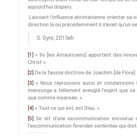
aujourd’hui disparu.
Laissant l’influence ahrimanienne orienter sa vi
direction là où précédemment il n’avait qu’un 
S. Gyre, 2015eh
[1]
« Ils [les Amauriciens] apportent des innova
Christ ».
[2]
De la fausse doctrine de Joachim [de Flore].
[3]
« Nous réprouvons aussi et condamnons l’o
mensonge a tellement aveuglé l’esprit que sa
que comme insensée. »
[4]
« Tout ce qui est, est Dieu. »
[5]
Se dit d’une excommunication encourue de
l’excommunication
ferendae sententiae
qui doit