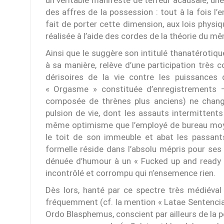
un véritable manifeste de terreur acausale, u
des affres de la possession : tout à la fois l
fait de porter cette dimension, aux lois physi
réalisée à l’aide des cordes de la théorie du 
Ainsi que le suggère son intitulé thanatérotiqu
à sa manière, relève d’une participation très
dérisoires de la vie contre les puissances 
« Orgasme » constituée d’enregistrements –
composée de thrènes plus anciens) ne chang
pulsion de vie, dont les assauts intermittents
même optimisme que l’employé de bureau moyen 
le toit de son immeuble et abat les passants
formelle réside dans l’absolu mépris pour se
dénuée d’humour à un « Fucked up and ready to
incontrôlé et corrompu qui n’ensemence rien.
Dès lors, hanté par ce spectre très médiéval
fréquemment (cf. la mention « Latae Sentenc
Ordo Blasphemus, conscient par ailleurs de la 