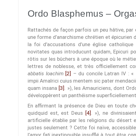
Ordo Blasphemus – Orga
Rattachés de façon parfois un peu hâtive, par 
une forme d’anarchisme chrétien et épicurien du
la foi d’accusations d’une église catholique
novitates quas introducunt quidam, Epicuri po
rôtis sur les bûchers à une époque où le métie
lettres de noblesse, et très officiellement 
abbatis Ioachim
[2]
–
du concile Latran IV :
impii Amalrici cuius mentem sic pater mendaci
quam insana
[3]
. »), les Amauriciens, dont O
développèrent un panthéisme superficiellement 
En affirmant la présence de Dieu en toute c
quidquid est, est Deus
[4]
. »), ne divinisaie
artificielle établie par les religions du déser
justes seulement ? Cette foi naïve, accessib
l’
amor fati
inextinguible insufflé à tout être 