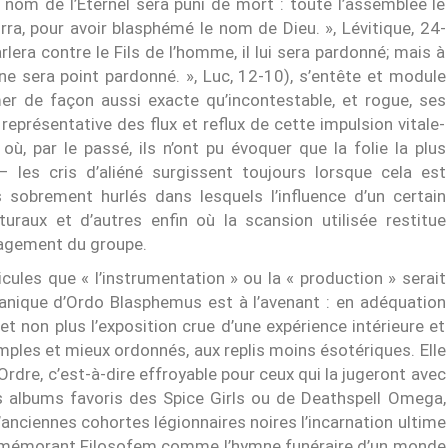
nom de l’Éternel sera puni de mort : toute l’assemblée le
urra, pour avoir blasphémé le nom de Dieu. », Lévitique, 24-
lera contre le Fils de l’homme, il lui sera pardonné; mais à
 ne sera point pardonné. », Luc, 12-10), s’entête et module
irmer de façon aussi exacte qu’incontestable, et rogue, ses
eprésentative des flux et reflux de cette impulsion vitale-
 où, par le passé, ils n’ont pu évoquer que la folie la plus
 les cris d’aliéné surgissent toujours lorsque cela est
sobrement hurlés dans lesquels l’influence d’un certain
tturaux et d’autres enfin où la scansion utilisée restitue
ngagement du groupe.
cules que « l’instrumentation » ou la « production » serait
anique d’Ordo Blasphemus est à l’avenant : en adéquation
t non plus l’exposition crue d’une expérience intérieure et
mples et mieux ordonnés, aux replis moins ésotériques. Elle
’Ordre, c’est-à-dire effroyable pour ceux qui la jugeront avec
rs albums favoris des Spice Girls ou de Deathspell Omega,
’anciennes cohortes légionnaires noires l’incarnation ultime
remémorant
Filosofem
comme l’hymne funéraire d’un monde