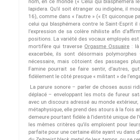
nom, en ce monde (« Celui qui blasphémera le 
lapidera. Qu’il soit étranger ou indigène, il mo
16), comme dans « l’autre » (« Et quiconque par
celui qui blasphémera contre le Saint-Esprit il
l’expression de sa colère nihiliste afin d’aff
positions. La variété des vocaux employés est r
mortifère qui traverse
Orgasme Ossuaire
: là
exacerbée, ils sont désormais polymorphes –
nécessaire, mais côtoient des passages plus 
Famine pourrait se faire sentir, d’autres, gu
fidèlement le côté presque « militant » de l’e
La parure sonore – parler de choses aussi ridi
déplacé – enveloppant les mots de fureur sat
avec un discours adressé au monde extérieur, e
métaphysique, elle prend des atours à la fois a
demeure pourtant fidèle à l’identité unique de l
les mêmes critères qu’ils emploient pour leu
parfaite pour une certaine élite ayant vu dans d
du
Zeitgeist black metal
de leur temps, ou se 