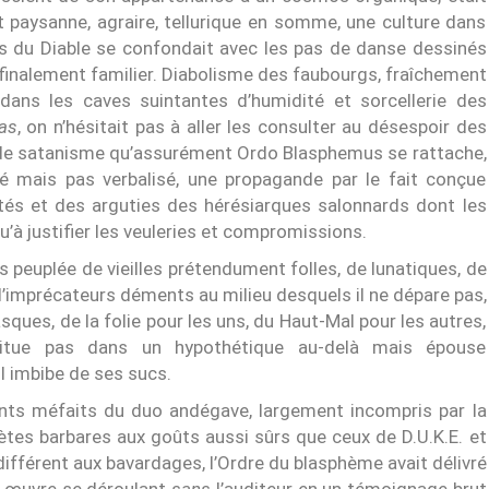
paysanne, agraire, tellurique en somme, une culture dans
hus du Diable se confondait avec les pas de danse dessinés
 finalement familier. Diabolisme des faubourgs, fraîchement
nt dans les caves suintantes d’humidité et sorcellerie des
as
, on n’hésitait pas à aller les consulter au désespoir des
 de satanisme qu’assurément Ordo Blasphemus se rattache,
é mais pas verbalisé, une propagande par le fait conçue
ités et des arguties des hérésiarques salonnards dont les
’à justifier les veuleries et compromissions.
s peuplée de vieilles prétendument folles, de lunatiques, de
 d’imprécateurs déments au milieu desquels il ne dépare pas,
ques, de la folie pour les uns, du Haut-Mal pour les autres,
situe pas dans un hypothétique au-delà mais épouse
l imbibe de ses sucs.
ents méfaits du duo andégave, largement incompris par la
hètes barbares aux goûts aussi sûrs que ceux de D.U.K.E. et
ifférent aux bavardages, l’Ordre du blasphème avait délivré