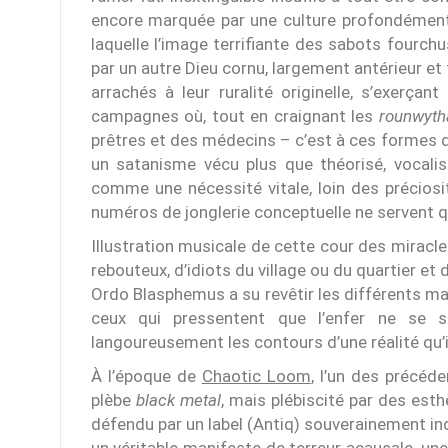
encore marquée par une culture profondément 
laquelle l’image terrifiante des sabots fourc
par un autre Dieu cornu, largement antérieur et
arrachés à leur ruralité originelle, s’exerça
campagnes où, tout en craignant les
rounwyth
prêtres et des médecins – c’est à ces formes
un satanisme vécu plus que théorisé, vocalis
comme une nécessité vitale, loin des précios
numéros de jonglerie conceptuelle ne servent qu
Illustration musicale de cette cour des miracle
rebouteux, d’idiots du village ou du quartier et
Ordo Blasphemus a su revêtir les différents mas
ceux qui pressentent que l’enfer ne se 
langoureusement les contours d’une réalité qu’i
À l’époque de
Chaotic Loom
, l’un des précéd
plèbe
black metal
, mais plébiscité par des est
défendu par un label (Antiq) souverainement ind