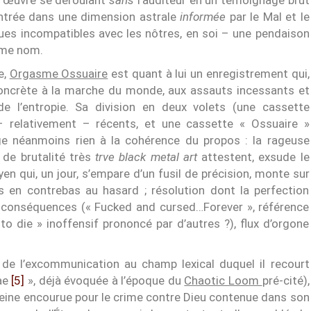
ne œuvre se déroulant
sans
l’auditeur en un témoignage brut
’entrée dans une dimension astrale
informée
par le Mal et le
ques incompatibles avec les nôtres, en soi – une pendaison
même nom.
e,
Orgasme Ossuaire
est quant à lui un enregistrement qui,
 concrète à la marche du monde, aux assauts incessants et
de l’entropie. Sa division en deux volets (une cassette
 relativement – récents, et une cassette « Ossuaire »
e néanmoins rien à la cohérence du propos : la rageuse
 de brutalité très
trve black metal art
attestent, exsude le
qui, un jour, s’empare d’un fusil de précision, monte sur
 en contrebas au hasard ; résolution dont la perfection
s conséquences (« Fucked and cursed…Forever », référence
 die » inoffensif prononcé par d’autres ?), flux d’orgone
 de l’excommunication au champ lexical duquel il recourt
iae
[5]
», déjà évoquée à l’époque du
Chaotic Loom
pré-cité),
peine encourue pour le crime contre Dieu contenue dans son