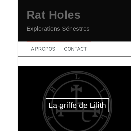
Aller
au
Rat Holes
contenu
Explorations Sénestres
A PROPOS
CONTACT
La griffe de Lilith