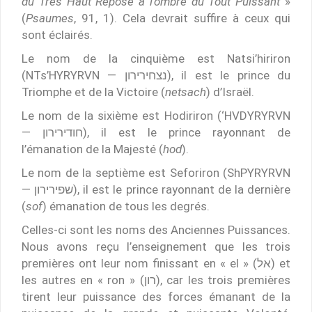
du Très Haut Repose à l’ombre du Tout Puissant
»
(
Psaumes
, 91, 1). Cela devrait suffire à ceux qui
sont éclairés.
Le nom de la cinquième est Natsi’hiriron
(NTs’HYRYRVN — נצחירירון), il est le prince du
Triomphe et de la Victoire (
netsach
) d’Israël.
Le nom de la sixième est Hodiriron (‘HVDYRYRVN
— חודירירון), il est le prince rayonnant de
l’émanation de la Majesté (
hod
).
Le nom de la septième est Seforiron (ShPYRYRVN
— שפירירון), il est le prince rayonnant de la dernière
(
sof
) émanation de tous les degrés.
Celles-ci sont les noms des Anciennes Puissances.
Nous avons reçu l’enseignement que les trois
premières ont leur nom finissant en « el » (אל) et
les autres en « ron » (רון), car les trois premières
tirent leur puissance des forces émanant de la