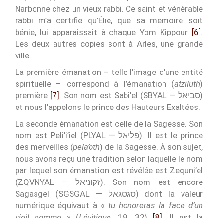
Narbonne chez un vieux rabbi. Ce saint et vénérable
rabbi m’a certifié qu’Élie, que sa mémoire soit
bénie, lui apparaissait à chaque Yom Kippour
[6]
.
Les deux autres copies sont à Arles, une grande
ville.
La première émanation – telle l’image d’une entité
spirituelle – correspond à l’émanation (
atziluth
)
première
[7]
. Son nom est Sabi’el (SBYAL — סביאל)
et nous l’appelons le prince des Hauteurs Exaltées.
La seconde émanation est celle de la Sagesse. Son
nom est Peli’i’iel (PLYAL — פליאל). Il est le prince
des merveilles (
pela’oth
) de la Sagesse. À son sujet,
nous avons reçu une tradition selon laquelle le nom
par lequel son émanation est révélée est Zequni’el
(ZQVNYAL — זקוניאל). Son nom est encore
Sagasgel (SGSGAL — סגסגאל) dont la valeur
numérique équivaut à «
tu honoreras la face d’un
vieil homme
» (
Lévitique
, 19, 32)
[8]
. Il est la