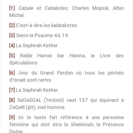
[1]
Cabale et Cabalistes
, Charles Mopsik, Albin
Michel.
[2]
C’est-à-dire les kabbalistes.
[3]
Selon le Psaume 44, 19.
[4]
La Sephirah Kether
[5]
Rabbi Hamaï bar Hanina, le
Livre des
Spéculations
.
[6]
Jour du Grand Pardon où tous les péchés
d’Israël sont remis.
[7]
La Sephirah Kether.
[8]
SaGaSGAL (סגסגאל) vaut 157 qui équivaut à
ZaQeN (זקן), vieil homme.
[9]
Ici le texte fait référence à une personne
féminine qui doit être la
Shekhinah
, la Présence
Divine.