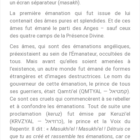
un écran séparateur (
masakh
).
La première émanation qui fut issue de lui
contenait des âmes pures et splendides. Et de ces
âmes fut émané le parti des Anges – sauf ceux
des quatre camps de la Présence Divine.
Ces âmes, qui sont des émanations angéliques,
préexistaient au sein de l’Émanateur, occultées de
tous. Mais avant qu’elles soient amenées à
l’existence, un autre monde fut émané de formes
étrangères et d’images destructrices. Le nom du
gouverneur de cette émanation, le prince de tous
ses guerriers, était Qamti’el (QMTYAL — קמטיאל).
Ce sont ces cruels qui commencèrent à se rebeller
et à confondre les émanations. Tout de suite une
proclamation (
keruz
) fut émise par Keruzi’el
(KRVZYAL — כרוזיאל), le prince et la Voix du
Repentir. Il dit : «
Masukhi’el ! Masukhi’el ! Détruis ce
que tu as créé et rassemble tes émanations, car ce