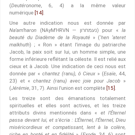
(
Deutéronome
, 6, 4) a la même valeur
numérique
[14]
.
Une autre indication nous est donnée par
Na’am’haron
(NAyM’HRVN — נעמחרון) pour «
la
beauté du Diadème de la Royauté
» (‘
hen ‘ateret
malkhuth
) ; « Ron » étant l’image du patriarche
Jacob, la paix soit sur lui, un homme simple, une
forme inférieure reflétant la céleste. Il est relié aux
cieux et à Jacob. Une indication de ceci nous est
donnée par «
chantez (
ranu
), ô Cieux
» (
Esaïe
, 44,
23) et «
chantez (
ranu
) avec joie pour Jacob
»
(
Jérémie
, 31, 7). Ainsi l’union est complète
[15]
.
Les treize sont des émanations totalement
spirituelles et elles sont actives, et les treize
attributs divins mentionnés dans «
et l’Éternel
passa devant lui, et s’écria : L’Éternel, l’Éternel, Dieu
miséricordieux et compatissant, lent à la colère,
riche en bonté et en fidélité
» (
Exode
, 34, 6) sont