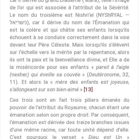
car il dérive du grand Diadème (‘
atara
), telle l’image
de l’or qui est associée à l’attribut de la Sévérité.
Le nom du troisième est Nishri’el (NYShRYAL —
נישריאל), car il dérive du nom de l’Émanation qui
est la colère et qui châtie ses enfants lorsqu’ils
échouent à se conduire correctement dans la voie
devant leur Père Céleste. Mais lorsqu’ils s’élèvent
sur l’échelle vers le mérite par la repentance, alors
ils ont la paix et la bienveillance divine, et Elle a de
la miséricorde pour ses enfants «
pareil à l’aigle
(
nesher
) qui éveille sa couvée
» (
Deutéronome
, 32,
11). Et alors la «
mère des enfants est joyeuse,
s’allongeant sur son bien-aimé
»
[13]
.
Ces trois sont en fait trois piliers émanés du
pouvoir de l’attribut du Royaume, chacun étant une
émanation selon son propre droit. Par conséquent,
l’émanation est dérivée des treize branches issues
d’une même racine, car toute unité dépend d’elle.
C’est pourquoi le verset «
Dieu est Un
»