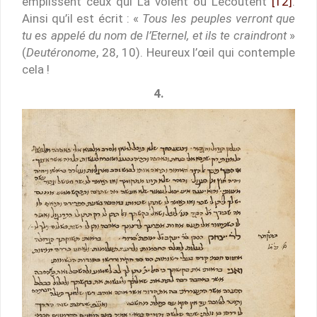
emplissent ceux qui La voient ou L’écoutent
[12]
.
Ainsi qu’il est écrit : «
Tous les peuples verront que
tu es appelé du nom de l’Eternel, et ils te craindront
»
(
Deutéronome
, 28, 10). Heureux l’œil qui contemple
cela !
4.