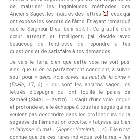
de maîtriser les ingénieuses méthodes des
Anciens Sages, les maîtres des lettres
[2]
, ceux qui
ont exposé les secrets de l’âme. Et ayant remarqué
que le Seigneur Dieu, béni soit-Il, t’a gratifié d’un
cœur attentif et intelligent, j’ai décidé avec
beaucoup de tendresse de répondre à tes
questions et de satisfaire à tes demandes.
Je vais le faire, bien que cette voie ne soit pas,
ainsi que tu en es parfaitement conscient, à suivre
sauf pour «
deux, trois olives, au haut de la cime
»
(
Esaïe
, 17, 6) – qui sont les anciens sages, les
lettrés d’Espagne qui ont fouillé le palais de
Samaël (SMAL — סמאל). Il s’agit d’une voie longue
et profonde et elle échappe à tous les sages qui ne
veulent pas descendre dans les profondeurs de la
sagesse de l’émanation occulte, «
l’abysse du bien
et l’abysse du mal
» (
Sepher Yetsirah
, 1, 4). Elle n’est
connue que de ces rares individus solitaires, «
les