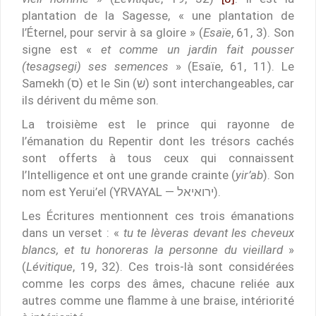
plantation de la Sagesse, « une plantation de
l’Éternel, pour servir à sa gloire » (
Esaïe
, 61, 3). Son
signe est «
et comme un jardin fait pousser
(tesagsegi) ses semences
» (Esaïe, 61, 11). Le
Samekh (ס) et le Sin (ש) sont interchangeables, car
ils dérivent du même son.
La troisième est le prince qui rayonne de
l’émanation du Repentir dont les trésors cachés
sont offerts à tous ceux qui connaissent
l’Intelligence et ont une grande crainte (
yir’ab
). Son
nom est Yerui’el (YRVAYAL — ירואיאל).
Les Écritures mentionnent ces trois émanations
dans un verset : «
tu te lèveras devant les cheveux
blancs, et tu honoreras la personne du vieillard
»
(
Lévitique
, 19, 32). Ces trois-là sont considérées
comme les corps des âmes, chacune reliée aux
autres comme une flamme à une braise, intériorité