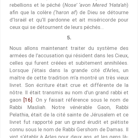
rebellions et le péché (
Nose’ ‘avon Mered ’Hata’ah
)
afin que la colère
(‘haron af
) de Dieu se détourne
d’Israël et qu’Il pardonne et ait miséricorde pour
ceux qui se détournent de leurs péchés…
5.
Nous allons maintenant traiter du système des
armées de l’accusation qui résident dans les Cieux,
celles qui furent créées et subitement annihilées.
Lorsque j’étais dans la grande cité d’Arles, un
maître de cette tradition m’a montré un très vieux
livret. Son écriture était crue et différente de la
nôtre. Il était transmis au nom d’un grand rabbi et
gaon
[16]
. On y faisait référence sous le nom de
Rabbi Masliah. Notre vénérable Gaon, Rabbi
Pelathia, était de la cité sainte de Jérusalem et ce
livret fut rapporté par un grand érudit et piétiste
connu sous le nom de Rabbi Gershom de Damas. Il
vint s’établir à Arles pour deux ans, et les gens là-