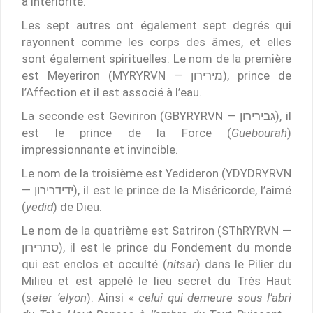
à intériorité.
Les sept autres ont également sept degrés qui
rayonnent comme les corps des âmes, et elles
sont également spirituelles. Le nom de la première
est Meyeriron (MYRYRVN — מירירון), prince de
l’Affection et il est associé à l’eau.
La seconde est Geviriron (GBYRYRVN — גבירירון), il
est le prince de la Force (
Guebourah
)
impressionnante et invincible.
Le nom de la troisième est Yedideron (YDYDRYRVN
— ידידרירון), il est le prince de la Miséricorde, l’aimé
(
yedid
) de Dieu.
Le nom de la quatrième est Satriron (SThRYRVN —
סתרירון), il est le prince du Fondement du monde
qui est enclos et occulté (
nitsar
) dans le Pilier du
Milieu et est appelé le lieu secret du Très Haut
(
seter ‘elyon
). Ainsi «
celui qui demeure sous l’abri