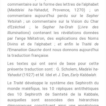
commentaire sur la forme des lettres de l’alphabet
(
Madda’ei ha-Yahadut
, Provence, 1270) ; un
commentaire aujourd’hui perdu sur le
Sepher
Yetsirah
; un commentaire sur la Vision du Char
d’Ezéchiel ; le
Sepher ha-Orah
(
Livre des
Illuminations
) contenant les révélations données
par l’ange Métatron, des explications des Noms
Divins et de l’alphabet ; et enfin le
Traité de
l’Emanation Gauche
dont nous donnons aujourd’hui
la traduction française.
Les textes qui ont servi de base pour cette
présente traduction sont : G. Scholem,
Mada’ei ha-
Yahadut
(1927) et M. Idel et J. Dan,
Early Kabbalah
.
Le
Traité
développe le système des Sephiroth du
monde maléfique, les 10 répliques antithétiques
des 10 Sephiroth de Sainteté de la Kabbale,
auxquelles sont associées des hiérarchies
démoniaques constituant ainsi une angélologie