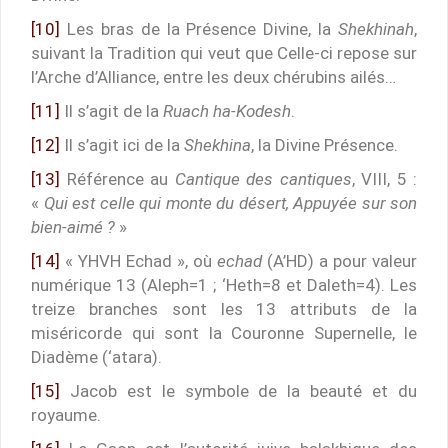
[10]
Les bras de la Présence Divine, la
Shekhinah
,
suivant la Tradition qui veut que Celle-ci repose sur
l’Arche d’Alliance, entre les deux chérubins ailés…
[11]
Il s’agit de la
Ruach ha-Kodesh
.
[12]
Il s’agit ici de la
Shekhina
, la Divine Présence.
[13]
Référence au
Cantique des cantiques
, VIII, 5 :
«
Qui est celle qui monte du désert, Appuyée sur son
bien-aimé ?
»
[14]
« YHVH Echad », où
echad
(A’HD) a pour valeur
numérique 13 (Aleph=1 ; ‘Heth=8 et Daleth=4). Les
treize branches sont les 13 attributs de la
miséricorde qui sont la Couronne Supernelle, le
Diadème (‘atara).
[15]
Jacob est le symbole de la beauté et du
royaume.