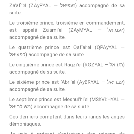
Za’afi’el (ZAyPYAL — זעפיאל) accompagné de sa
suite.
Le troisième prince, troisième en commandement,
est appelé Za’ami’el (ZAyMYAL — זעמיאל)
accompagné de sa suite.
Le quatrième prince est Qaf’ai’el (QPAyYAL —
קפעיאל) accompagné de sa suite.
Le cinquième prince est Ragzi’el (RGZYAL — רגזיאל)
accompagné de sa suite.
Le sixième prince est ‘Abri’el (AyBRYAL — עבריאל)
accompagné de sa suite.
Le septième prince est Meshul’hi’el (MShVL’HYAL —
משולחיאל) accompagné de sa suite.
Ces derniers comptent dans leurs rangs les anges
démoniaques.
Je vais à présent t’entretenir des raisons de