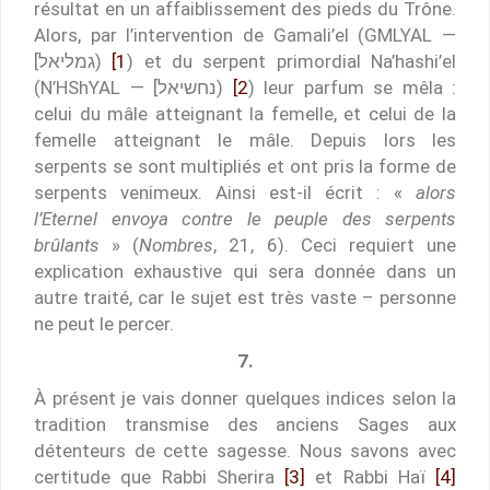
résultat en un affaiblissement des pieds du Trône.
Alors, par l’intervention de Gamali’el (GMLYAL —
[גמליאל)
[1
) et du serpent primordial Na’hashi’el
(N’HShYAL — [נחשיאל)
[2
) leur parfum se mêla :
celui du mâle atteignant la femelle, et celui de la
femelle atteignant le mâle. Depuis lors les
serpents se sont multipliés et ont pris la forme de
serpents venimeux. Ainsi est-il écrit : «
alors
l’Eternel envoya contre le peuple des serpents
brûlants
» (
Nombres
, 21, 6). Ceci requiert une
explication exhaustive qui sera donnée dans un
autre traité, car le sujet est très vaste – personne
ne peut le percer.
7.
À présent je vais donner quelques indices selon la
tradition transmise des anciens Sages aux
détenteurs de cette sagesse. Nous savons avec
certitude que Rabbi Sherira
[3]
et Rabbi Haï
[4]