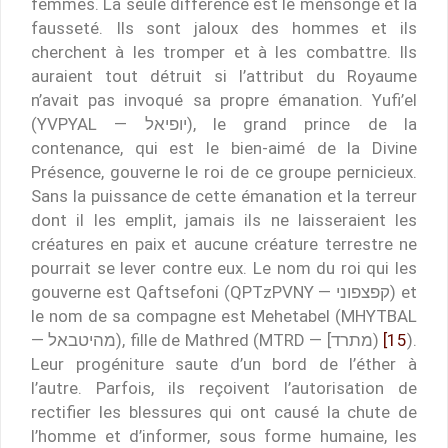
femmes. La seule différence est le mensonge et la
fausseté. Ils sont jaloux des hommes et ils
cherchent à les tromper et à les combattre. Ils
auraient tout détruit si l’attribut du Royaume
n’avait pas invoqué sa propre émanation. Yufi’el
(YVPYAL — יופיאל), le grand prince de la
contenance, qui est le bien-aimé de la Divine
Présence, gouverne le roi de ce groupe pernicieux.
Sans la puissance de cette émanation et la terreur
dont il les emplit, jamais ils ne laisseraient les
créatures en paix et aucune créature terrestre ne
pourrait se lever contre eux. Le nom du roi qui les
gouverne est Qaftsefoni (QPTzPVNY — קפצפוני) et
le nom de sa compagne est Mehetabel (MHYTBAL
— מהיטבאל), fille de Mathred (MTRD — [מתרד)
[15
).
Leur progéniture saute d’un bord de l’éther à
l’autre. Parfois, ils reçoivent l’autorisation de
rectifier les blessures qui ont causé la chute de
l’homme et d’informer, sous forme humaine, les