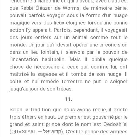
rencontré à Narbonne et qui a avoué, avec d’autres,
que Rabbi Éléazar de Worms, de mémoire bénie,
pouvait parfois voyager sous la forme d’un nuage
magique vers des lieux éloignés lorsqu’une bonne
action l’y appelait. Parfois, cependant, il voyageait
des jours entiers sur un animal comme tout le
monde. Un jour qu’il devait opérer une circoncision
dans un lieu lointain, il s’envola par le pouvoir de
l’incantation habituelle. Mais il oublia quelque
chose de nécessaire à ceux qui, comme lui, ont
maîtrisé la sagesse et il tomba de son nuage. Il
boita et nul remède terrestre ne put le soigner
jusqu’au jour de son trépas.
11.
Selon la tradition que nous avons reçue, il existe
trois éthers en haut. Le premier est gouverné par le
grand et saint prince dont le nom est Qedoshi’el
(QDVShYAL — קדושיאל). C’est le prince des armées