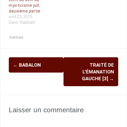
mysticisme juif,
deuxième partie
avril 23, 2015
Dans "Kabbale"
Kabbale
Navigation
←
BABALON
TRAITÉ DE
d'article
L’ÉMANATION
GAUCHE [3]
→
Laisser un commentaire