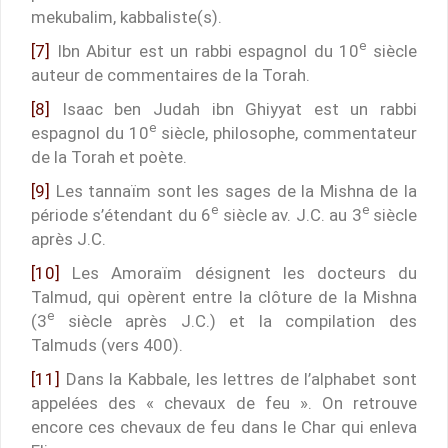
mekubalim, kabbaliste(s).
e
[7]
Ibn Abitur est un rabbi espagnol du 10
siècle
auteur de commentaires de la Torah.
[8]
Isaac ben Judah ibn Ghiyyat est un rabbi
e
espagnol du 10
siècle, philosophe, commentateur
de la Torah et poète.
[9]
Les tannaïm sont les sages de la Mishna de la
e
e
période s’étendant du 6
siècle av. J.C. au 3
siècle
après J.C.
[10]
Les Amoraïm désignent les docteurs du
Talmud, qui opèrent entre la clôture de la Mishna
e
(3
siècle après J.C.) et la compilation des
Talmuds (vers 400).
[11]
Dans la Kabbale, les lettres de l’alphabet sont
appelées des « chevaux de feu ». On retrouve
encore ces chevaux de feu dans le Char qui enleva