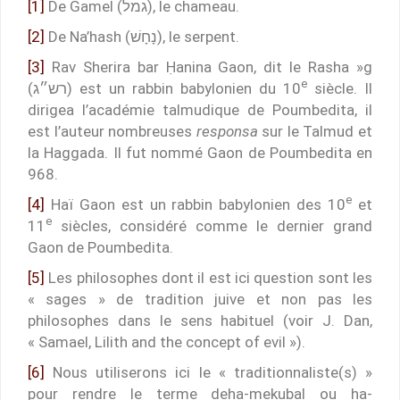
[1]
De Gamel (גמל), le chameau.
[2]
De Na’hash (נָחָשׁ), le serpent.
[3]
Rav Sherira bar Ḥanina Gaon, dit le Rasha »g
e
(רש״ג) est un rabbin babylonien du 10
siècle. Il
dirigea l’académie talmudique de Poumbedita, il
est l’auteur nombreuses
responsa
sur le Talmud et
la Haggada. Il fut nommé Gaon de Poumbedita en
968.
e
[4]
Haï Gaon est un rabbin babylonien des 10
et
e
11
siècles, considéré comme le dernier grand
Gaon de Poumbedita.
[5]
Les philosophes dont il est ici question sont les
« sages » de tradition juive et non pas les
philosophes dans le sens habituel (voir J. Dan,
« Samael, Lilith and the concept of evil »).
[6]
Nous utiliserons ici le « traditionnaliste(s) »
pour rendre le terme deha-mekubal ou ha-