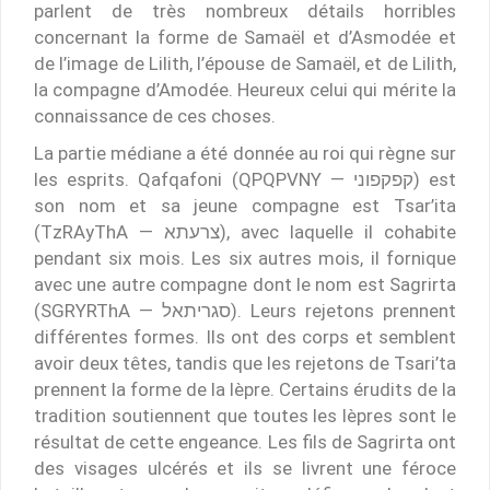
parlent de très nombreux détails horribles
concernant la forme de Samaël et d’Asmodée et
de l’image de Lilith, l’épouse de Samaël, et de Lilith,
la compagne d’Amodée. Heureux celui qui mérite la
connaissance de ces choses.
La partie médiane a été donnée au roi qui règne sur
les esprits. Qafqafoni (QPQPVNY — קפקפוני) est
son nom et sa jeune compagne est Tsar’ita
(TzRAyThA — צרעתא), avec laquelle il cohabite
pendant six mois. Les six autres mois, il fornique
avec une autre compagne dont le nom est Sagrirta
(SGRYRThA — סגריתאל). Leurs rejetons prennent
différentes formes. Ils ont des corps et semblent
avoir deux têtes, tandis que les rejetons de Tsari’ta
prennent la forme de la lèpre. Certains érudits de la
tradition soutiennent que toutes les lèpres sont le
résultat de cette engeance. Les fils de Sagrirta ont
des visages ulcérés et ils se livrent une féroce