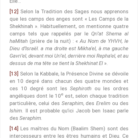
Elie…
[12]
Selon la Tradition des Sages nous apprenons
que les camps des anges sont « Les Camps de la
Shekhinah ». Habituellement, on mentionne quatre
camps tels que rappelés par le
Qri’at Shema al
haMitah
(prière de la nuit) : «
Au Nom de YHVH, le
Dieu d’Israël. a ma droite est Mikha’el, à ma gauche
Gavri’el, devant moi Uri’el, derrière moi Repha’el, et au
dessus de ma tête se tient la Shekhinat El
».
[13]
Selon la Kabbale, la Présence Divine se dévoile
en 10 degré dans chacun des quatre mondes et
ces 10 degré sont les
Sephiroth
ou les ordres
e
angéliques dont le 10
est, selon chaque tradition
particulière, celui des
Seraphim
, des
Erelim
ou des
Ishim
. Il est probable qu’ici Jacob ben Isaac parle
des
Seraphim
.
[14]
Les maîtres du Nom (Baalim Shem) sont des
intercesseurs entre les êtres humains et Dieu. Ce