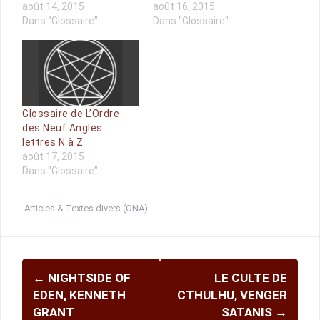
août 14, 2015
août 16, 2015
Dans "Glossaire"
Dans "Glossaire"
Glossaire de L’Ordre
des Neuf Angles :
lettres N à Z
août 17, 2015
Dans "Glossaire"
Articles & Textes divers (ONA)
Navigation
←
NIGHTSIDE OF
LE CULTE DE
d'article
EDEN, KENNETH
CTHULHU, VENGER
GRANT
SATANIS
→