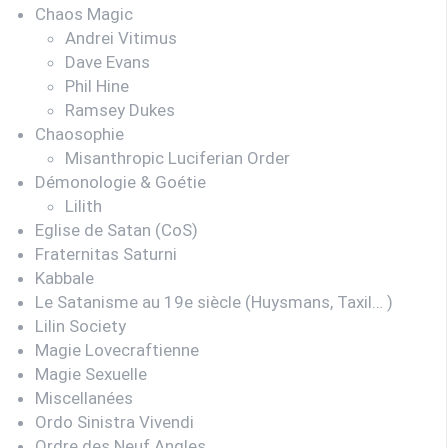
Chaos Magic
Andrei Vitimus
Dave Evans
Phil Hine
Ramsey Dukes
Chaosophie
Misanthropic Luciferian Order
Démonologie & Goétie
Lilith
Eglise de Satan (CoS)
Fraternitas Saturni
Kabbale
Le Satanisme au 19e siècle (Huysmans, Taxil… )
Lilin Society
Magie Lovecraftienne
Magie Sexuelle
Miscellanées
Ordo Sinistra Vivendi
Ordre des Neuf Angles