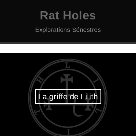
Aller
au
Rat Holes
contenu
Explorations Sénestres
La griffe de Lilith