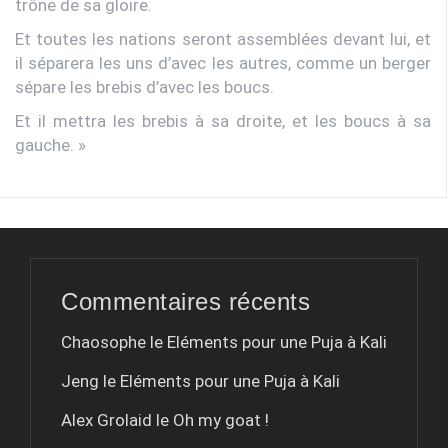
trône de sa gloire.
Et toutes les nations seront assemblées devant lui, et
il séparera les uns d’avec les autres, comme un berger
sépare les brebis d’avec les boucs.
Et il mettra les brebis à sa droite, et les boucs à sa
gauche. »
Commentaires récents
Chaosophe le
Eléments pour une Puja à Kali
Jeng le
Eléments pour une Puja à Kali
Alex Grolaid le
Oh my goat !