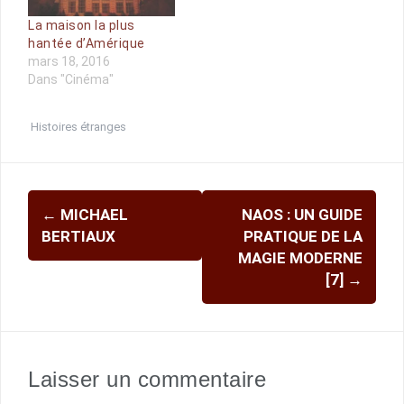
La maison la plus
hantée d’Amérique
mars 18, 2016
Dans "Cinéma"
Histoires étranges
Navigation
←
MICHAEL
NAOS : UN GUIDE
d'article
BERTIAUX
PRATIQUE DE LA
MAGIE MODERNE
[7]
→
Laisser un commentaire