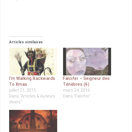
Articles similaires
I’m Walking Backwards
Falcifer – Seigneur des
To Xmas
Ténèbres (6)
juillet 21, 2015
mars 24, 2016
Dans "Articles & Auteurs
Dans "Falcifer"
divers"