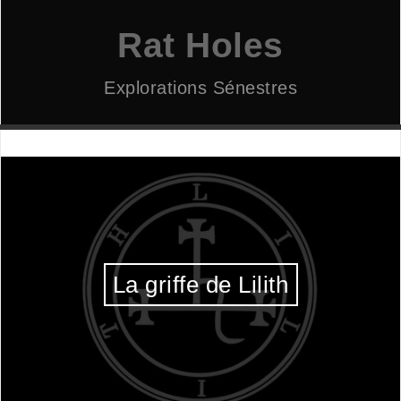
Aller
au
Rat Holes
contenu
Explorations Sénestres
La griffe de Lilith