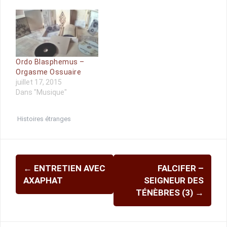
Ordo Blasphemus –
Orgasme Ossuaire
juillet 17, 2015
Dans "Musique"
Histoires étranges
Navigation
←
ENTRETIEN AVEC
FALCIFER –
d'article
AXAPHAT
SEIGNEUR DES
TÉNÈBRES (3)
→