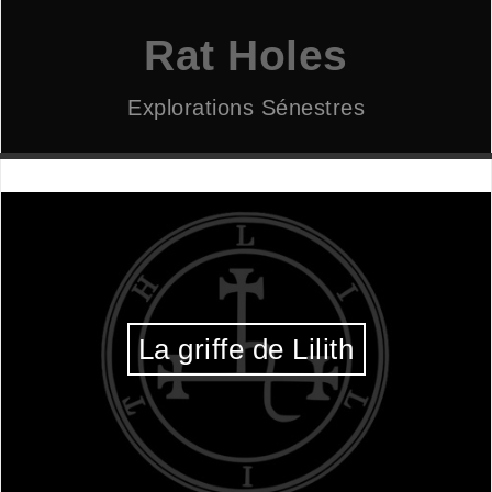
Aller
au
Rat Holes
contenu
Explorations Sénestres
La griffe de Lilith