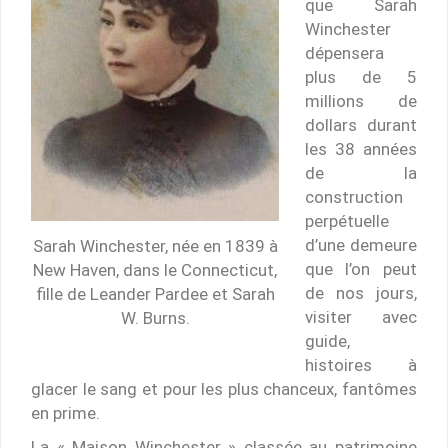
que Sarah
Winchester
dépensera
plus de 5
millions de
dollars durant
les 38 années
de la
construction
perpétuelle
d’une demeure
Sarah Winchester, née en 1839 à
que l’on peut
New Haven, dans le Connecticut,
de nos jours,
fille de Leander Pardee et Sarah
visiter avec
W. Burns.
guide,
histoires à
glacer le sang et pour les plus chanceux, fantômes
en prime.
La « Maison Winchester » classée au patrimoine