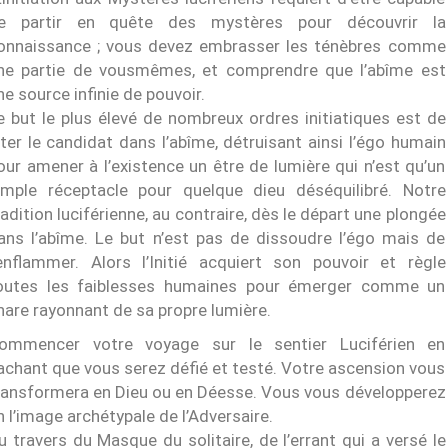
e partir en quête des mystères pour découvrir la
onnaissance ; vous devez embrasser les ténèbres comme
ne partie de vous­mêmes, et comprendre que l’abîme est
ne source infinie de pouvoir.
e but le plus élevé de nombreux ordres initiatiques est de
eter le candidat dans l’abîme, détruisant ainsi l’égo humain
our amener à l’existence un être de lumière qui n’est qu’un
imple réceptacle pour quelque dieu déséquilibré. Notre
radition luciférienne, au contraire, dès le départ une plongée
ans l’abîme. Le but n’est pas de dissoudre l’égo mais de
’enflammer. Alors l’Initié acquiert son pouvoir et règle
outes les faiblesses humaines pour émerger comme un
hare rayonnant de sa propre lumière.
ommencer votre voyage sur le sentier Luciférien en
achant que vous serez défié et testé. Votre ascension vous
ransformera en Dieu ou en Déesse. Vous vous développerez
n l’image archétypale de l’Adversaire.
u travers du Masque du solitaire, de l’errant qui a versé le