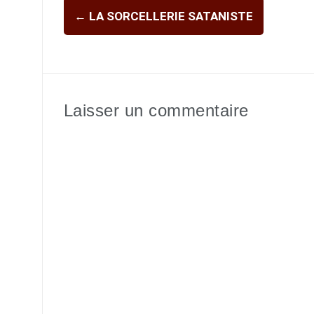
Navigation
←
LA SORCELLERIE SATANISTE
d'article
Laisser un commentaire