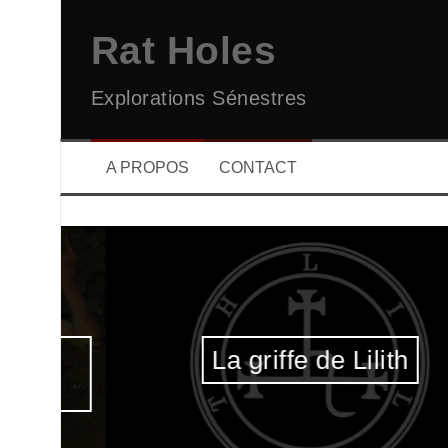
Aller
au
Rat Holes
contenu
Explorations Sénestres
A PROPOS
CONTACT
La griffe de Lilith