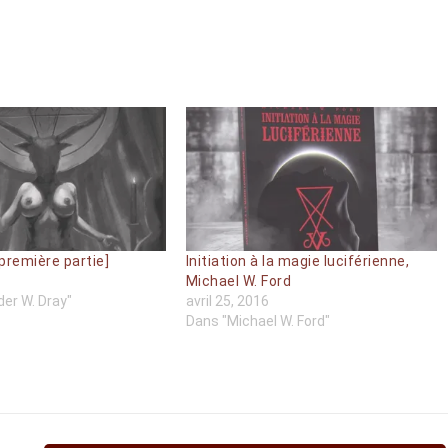
première partie]
Initiation à la magie luciférienne,
Michael W. Ford
er W. Dray"
avril 25, 2016
Dans "Michael W. Ford"