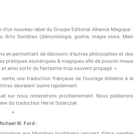
d’un nouveau label du Groupe Editorial Alliance Magique :
au Arts Sombres (démonologie, goétie, magie noire, Main
ens en permettant de découvrir d’autres philosophies et des
s pratiques ésotériques & magiques afin de pouvoir mieux
 et ainsi sortir du fantasme trop souvent propagé. »
a vente, une traduction française de l’ouvrage
Initiation à la
titres devraient suivre rapidement.
quel sur nous reviendrons prochainement. Nous publierons
iew du traducteur Hervé Solarczyk.
*
ichael W. Ford :
L’initiation aux Mystères lucifériens requiert d’être capable