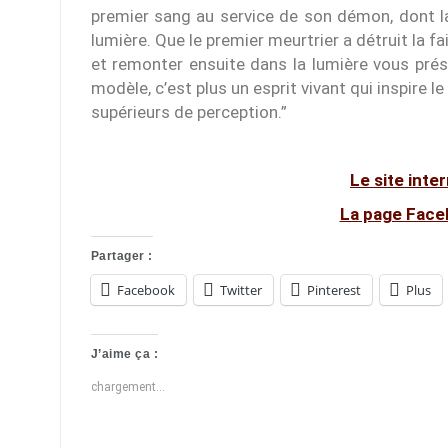
premier sang au service de son démon, dont la m
lumière. Que le premier meurtrier a détruit la 
et remonter ensuite dans la lumière vous prése
modèle, c’est plus un esprit vivant qui inspire 
supérieurs de perception.”
Le site int
La page Face
Partager :
Facebook
Twitter
Pinterest
Plus
J’aime ça :
chargement…