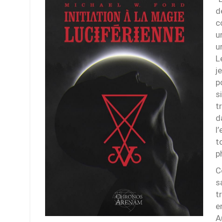
d
c
u
u
L
j
p
s
t
d
l
t
p
C
s
t
e
A