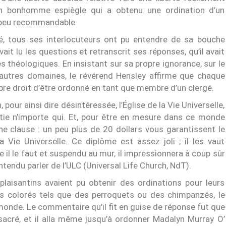
un bonhomme espiègle qui a obtenu une ordination d’un
ue peu recommandable.
é, tous ses interlocuteurs ont pu entendre de sa bouche
i avait lu les questions et retranscrit ses réponses, qu’il avait
 théologiques. En insistant sur sa propre ignorance, sur le
autres domaines, le révérend Hensley affirme que chaque
re droit d’être ordonné en tant que membre d’un clergé.
, pour ainsi dire désintéressée, l’Église de la Vie Universelle,
itie n’importe qui. Et, pour être en mesure dans ce monde
une clause : un peu plus de 20 dollars vous garantissent le
a Vie Universelle. Ce diplôme est assez joli ; il les vaut
 il le faut et suspendu au mur, il impressionnera à coup sûr
entendu parler de l’ULC (Universal Life Church, NdT).
plaisantins avaient pu obtenir des ordinations pour leurs
s colorés tels que des perroquets ou des chimpanzés, le
monde. Le commentaire qu’il fit en guise de réponse fut que
sacré, et il alla même jusqu’à ordonner Madalyn Murray O’