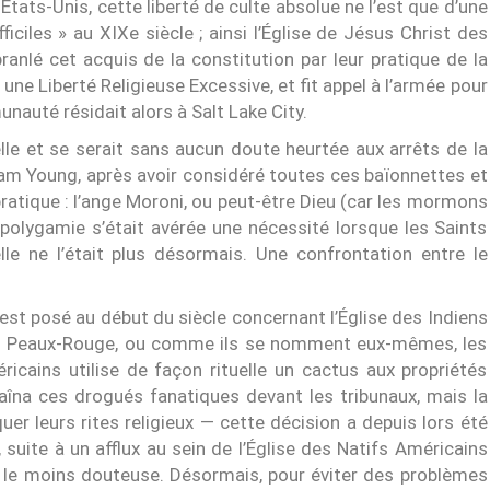
ts-Unis, cette liberté de culte absolue ne l’est que d’une
fficiles » au XIXe siècle ; ainsi l’Église de Jésus Christ des
lé cet acquis de la constitution par leur pratique de la
ne Liberté Religieuse Excessive, et fit appel à l’armée pour
auté résidait alors à Salt Lake City.
elle et se serait sans aucun doute heurtée aux arrêts de la
am Young, après avoir considéré toutes ces baïonnettes et
pratique : l’ange Moroni, ou peut-être Dieu (car les mormons
 polygamie s’était avérée une nécessité lorsque les Saints
e ne l’était plus désormais. Une confrontation entre le
’est posé au début du siècle concernant l’Église des Indiens
ens Peaux-Rouge, ou comme ils se nomment eux-mêmes, les
ricains utilise de façon rituelle un cactus aux propriétés
aîna ces drogués fanatiques devant les tribunaux, mais la
er leurs rites religieux — cette décision a depuis lors été
, suite à un afflux au sein de l’Église des Natifs Américains
ur le moins douteuse. Désormais, pour éviter des problèmes