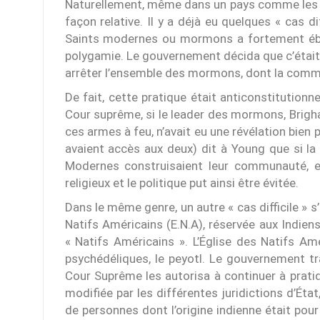
Naturellement, même dans un pays comme les Éta
façon relative. Il y a déjà eu quelques « cas di
Saints modernes ou mormons a fortement ébran
polygamie. Le gouvernement décida que c’était u
arrêter l’ensemble des mormons, dont la commun
De fait, cette pratique était anticonstitutionn
Cour suprême, si le leader des mormons, Brigh
ces armes à feu, n’avait eu une révélation bien 
avaient accès aux deux) dit à Young que si la
Modernes construisaient leur communauté, ell
religieux et le politique put ainsi être évitée.
Dans le même genre, un autre « cas difficile » s
Natifs Américains (E.N.A), réservée aux Indi
« Natifs Américains ». L’Église des Natifs Amé
psychédéliques, le peyotl. Le gouvernement tr
Cour Suprême les autorisa à continuer à pratiqu
modifiée par les différentes juridictions d’État
de personnes dont l’origine indienne était po