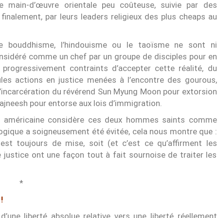
 main-d’œuvre orientale peu coûteuse, suivie par des
finalement, par leurs leaders religieux des plus cheaps au
 le bouddhisme, l’hindouisme ou le taoïsme ne sont ni
e considéré comme un chef par un groupe de disciples pour en
 progressivement contraints d’accepter cette réalité, du
eules actions en justice menées à l’encontre des gourous,
l’incarcération du révérend Sun Myung Moon pour extorsion
ajneesh pour entorse aux lois d’immigration.
ion américaine considère ces deux hommes saints comme
logique a soigneusement été évitée, cela nous montre que :
e est toujours de mise, soit (et c’est ce qu’affirment les
 justice ont une façon tout à fait sournoise de traiter les
*
!
d’une liberté absolue relative vers une liberté réellement