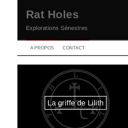
Aller
au
Rat Holes
contenu
Explorations Sénestres
A PROPOS
CONTACT
La griffe de Lilith