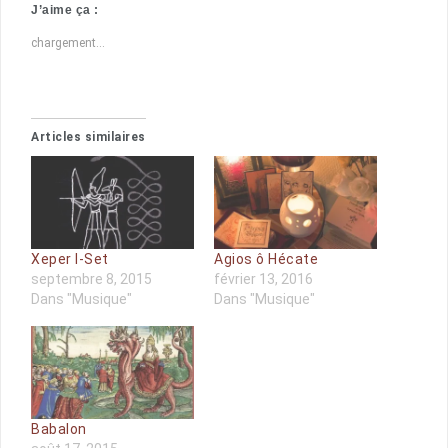
J’aime ça :
chargement…
Articles similaires
Xeper I-Set
Agios ô Hécate
septembre 8, 2015
février 13, 2016
Dans "Musique"
Dans "Musique"
Babalon