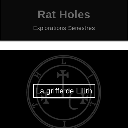
Aller
au
Rat Holes
contenu
Explorations Sénestres
La griffe de Lilith