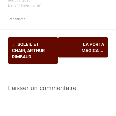
août 17, 2015
Dans "Thélémisme"
Paganisme
Navigation
←
SOLEIL ET
LA PORTA
d'article
CHAIR, ARTHUR
MAGICA
→
RIMBAUD
Laisser un commentaire