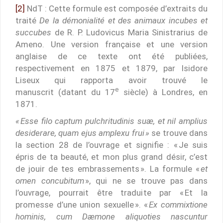
[2]
NdT : Cette formule est composée d’extraits du
traité
De la démonialité et des animaux incubes et
succubes
de R. P. Ludovicus Maria Sinistrarius de
Ameno. Une version française et une version
anglaise de ce texte ont été publiées,
respectivement en 1875 et 1879, par Isidore
Liseux qui rapporta avoir trouvé le
e
manuscrit (datant du 17
siècle) à Londres, en
1871.
« Esse filo captum pulchritudinis suæ, et nil amplius
desiderare, quam ejus amplexu frui »
se trouve dans
la section 28 de l’ouvrage et signifie : « Je suis
épris de ta beauté, et mon plus grand désir, c’est
de jouir de tes embrassements ». La formule «
et
omen concubitum
», qui ne se trouve pas dans
l’ouvrage, pourrait être traduite par « Et la
promesse d’une union sexuelle ». «
Ex commixtione
hominis, cum Dæmone aliquoties nascuntur