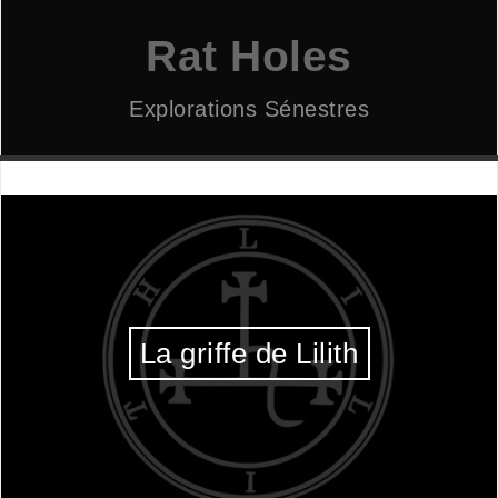
Aller
au
Rat Holes
contenu
Explorations Sénestres
La griffe de Lilith