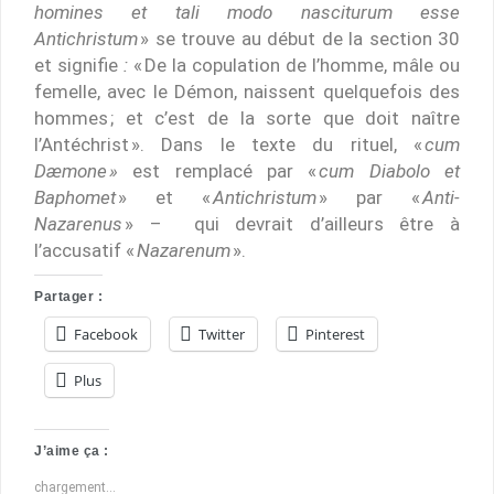
homines et tali modo nasciturum esse
Antichristum
» se trouve au début de la section 30
et signifie
:
« De la copulation de l’homme, mâle ou
femelle, avec le Démon, naissent quelquefois des
hommes ; et c’est de la sorte que doit naître
l’Antéchrist ». Dans le texte du rituel, «
cum
Dæmone »
est remplacé par «
cum Diabolo et
Baphomet
» et «
Antichristum
» par «
Anti-
Nazarenus
» – qui devrait d’ailleurs être à
l’accusatif «
Nazarenum
».
Partager :
Facebook
Twitter
Pinterest
Plus
J’aime ça :
chargement…