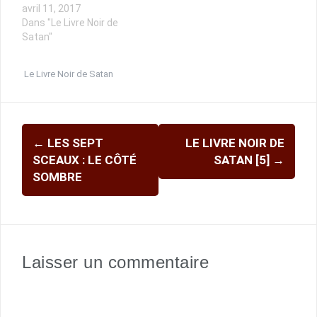
avril 11, 2017
Dans "Le Livre Noir de
Satan"
Le Livre Noir de Satan
Navigation
←
LES SEPT
LE LIVRE NOIR DE
d'article
SCEAUX : LE CÔTÉ
SATAN [5]
→
SOMBRE
Laisser un commentaire