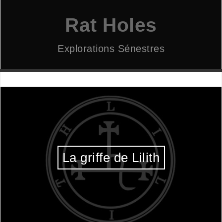
Aller
au
Rat Holes
contenu
Explorations Sénestres
La griffe de Lilith