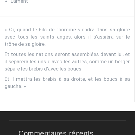
Lament
« Or, quand le Fils de l’homme viendra dans sa gloire
avec tous les saints anges, alors il s’assiéra sur le
trône de sa gloire.
Et toutes les nations seront assemblées devant lui, et
il séparera les uns d’avec les autres, comme un berger
sépare les brebis d’avec les boucs.
Et il mettra les brebis à sa droite, et les boucs à sa
gauche. »
Commentaires récents