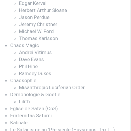
Edgar Kerval
Herbert Arthur Sloane
Jason Perdue
Jeremy Christner
Michael W. Ford
Thomas Karlsson
Chaos Magic
Andrei Vitimus
Dave Evans
Phil Hine
Ramsey Dukes
Chaosophie
Misanthropic Luciferian Order
Démonologie & Goétie
Lilith
Eglise de Satan (CoS)
Fraternitas Saturni
Kabbale
Le Satanisme au 19e siècle (Huysmans, Taxil… )