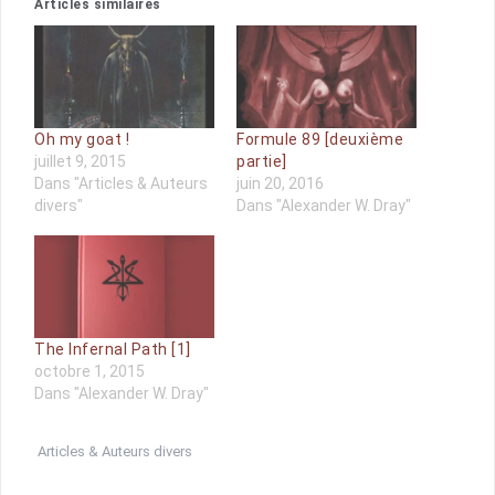
Articles similaires
Oh my goat !
Formule 89 [deuxième
juillet 9, 2015
partie]
Dans "Articles & Auteurs
juin 20, 2016
divers"
Dans "Alexander W. Dray"
The Infernal Path [1]
octobre 1, 2015
Dans "Alexander W. Dray"
Articles & Auteurs divers