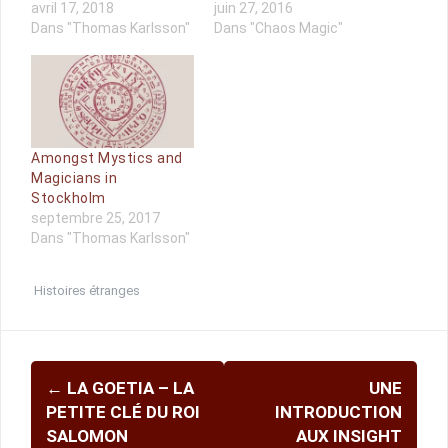
avril 17, 2018
juin 27, 2016
Dans "Thomas Karlsson"
Dans "Chaos Magic"
Amongst Mystics and
Magicians in
Stockholm
septembre 25, 2017
Dans "Thomas Karlsson"
Histoires étranges
Navigation
←
LA GOETIA – LA
UNE
d'article
PETITE CLÉ DU ROI
INTRODUCTION
SALOMON
AUX INSIGHT