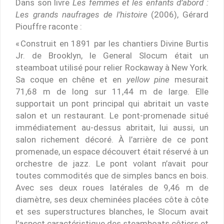
Dans son livre
Les femmes et les enfants d’abord :
Les grands naufrages de l’histoire
(2006), Gérard
Piouffre raconte :
« Construit en 1891 par les chantiers Divine Burtis
Jr. de Brooklyn, le General Slocum était un
steamboat utilisé pour relier Rockaway à New York.
Sa coque en chêne et en
yellow pine
mesurait
71,68 m de long sur 11,44 m de large. Elle
supportait un pont principal qui abritait un vaste
salon et un restaurant. Le pont-promenade situé
immédiatement au-dessus abritait, lui aussi, un
salon richement décoré. À l’arrière de ce pont
promenade, un espace découvert était réservé à un
orchestre de jazz. Le pont volant n’avait pour
toutes commodités que de simples bancs en bois.
Avec ses deux roues latérales de 9,46 m de
diamètre, ses deux cheminées placées côte à côte
et ses superstructures blanches, le Slocum avait
l’aspect caractéristique des steamboats côtiers et