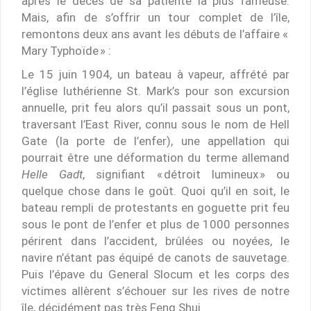
après le décès de sa patiente la plus fameuse.
Mais, afin de s’offrir un tour complet de l’île,
remontons deux ans avant les débuts de l’affaire «
Mary Typhoïde » :
Le 15 juin 1904, un bateau à vapeur, affrété par
l’église luthérienne St. Mark’s pour son excursion
annuelle, prit feu alors qu’il passait sous un pont,
traversant l’East River, connu sous le nom de Hell
Gate (la porte de l’enfer), une appellation qui
pourrait être une déformation du terme allemand
Helle Gadt
, signifiant « détroit lumineux » ou
quelque chose dans le goût. Quoi qu’il en soit, le
bateau rempli de protestants en goguette prit feu
sous le pont de l’enfer et plus de 1000 personnes
périrent dans l’accident, brûlées ou noyées, le
navire n’étant pas équipé de canots de sauvetage.
Puis l’épave du General Slocum et les corps des
victimes allèrent s’échouer sur les rives de notre
île, décidément pas très Feng Shui.