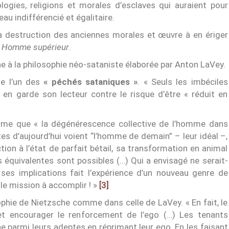
ogies, religions et morales d’esclaves qui auraient pour
eau indifférencié et égalitaire.
la destruction des anciennes morales et œuvre à en ériger
n
Homme supérieur
.
à la philosophie néo-sataniste élaborée par Anton LaVey.
 l’un des
« péchés sataniques »
. « Seuls les imbéciles
e en garde son lecteur contre le risque d’être « réduit en
firme que « la dégénérescence collective de l’homme dans
tes d’aujourd’hui voient “l’homme de demain” – leur idéal –,
on à l’état de parfait bétail, sa transformation en animal
s équivalentes sont possibles (…) Qui a envisagé ne serait-
 ses implications fait l’expérience d’un nouveau genre de
le mission à accomplir ! »
[3]
ophie de Nietzsche comme dans celle de LaVey. « En fait, le
et encourager le renforcement de l’ego (…) Les tenants
ine parmi leurs adeptes en réprimant leur ego. En les faisant