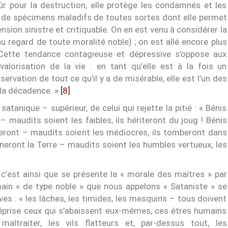
mûr pour la destruction, elle protège les condamnés et les
ce de spécimens maladifs de toutes sortes dont elle permet
ension sinistre et critiquable. On en est venu à considérer la
u regard de toute moralité noble) ; on est allé encore plus
 Cette tendance contagieuse et dépressive s’oppose aux
valorisation de la vie : en tant qu’elle est à la fois un
ervation de tout ce qu’il y a de misérable, elle est l’un des
 la décadence. »
[8]
tanique – supérieur, de celui qui rejette la pitié : « Bénis
 – maudits soient les faibles, ils hériteront du joug ! Bénis
reront – maudits soient les médiocres, ils tomberont dans
mineront la Terre – maudits soient les humbles vertueux, les
c’est ainsi que se présente la « morale des maîtres » par
umain « de type noble » que nous appelons « Sataniste » se
ves : « les lâches, les timides, les mesquins – tous doivent
prise ceux qui s’abaissent eux-mêmes, ces êtres humains
ltraiter, les vils flatteurs et, par-dessus tout, les