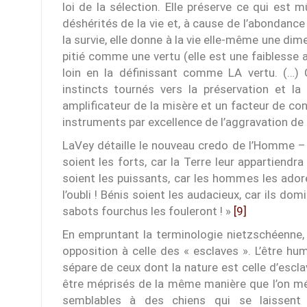
loi de la sélection. Elle préserve ce qui est 
déshérités de la vie et, à cause de l’abondan
la survie, elle donne à la vie elle-même une dim
pitié comme une vertu (elle est une faiblesse a
loin en la définissant comme LA vertu. (…)
instincts tournés vers la préservation et la 
amplificateur de la misère et un facteur de cons
instruments par excellence de l’aggravation de
LaVey détaille le nouveau credo de l’Homme – sa
soient les forts, car la Terre leur appartiendra
soient les puissants, car les hommes les ado
l’oubli ! Bénis soient les audacieux, car ils do
sabots fourchus les fouleront ! »
[9]
En empruntant la terminologie nietzschéenne, 
opposition à celle des « esclaves ». L’être h
sépare de ceux dont la nature est celle d’escla
être méprisés de la même manière que l’on mé
semblables à des chiens qui se laissent ma