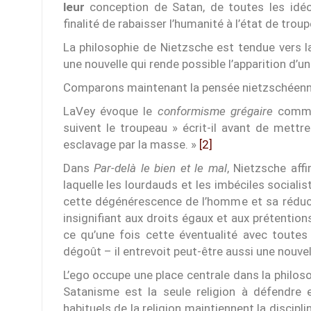
leur
conception de Satan, de toutes les idéol
finalité de rabaisser l’humanité à l’état de troup
La philosophie de Nietzsche est tendue vers 
une nouvelle qui rende possible l’apparition d’u
Comparons maintenant la pensée nietzschéenne 
LaVey évoque le
conformisme grégaire
comme
suivent le troupeau » écrit-il avant de mettr
esclavage par la masse. »
[2]
Dans
Par-delà le bien et le mal
, Nietzsche af
laquelle les lourdauds et les imbéciles socialis
cette dégénérescence de l’homme et sa réducti
insignifiant aux droits égaux et aux prétention
ce qu’une fois cette éventualité avec toutes
dégoût – il entrevoit peut-être aussi une nouvel
L’ego occupe une place centrale dans la philos
Satanisme est la seule religion à défendre 
habituels de la religion maintiennent la discipl