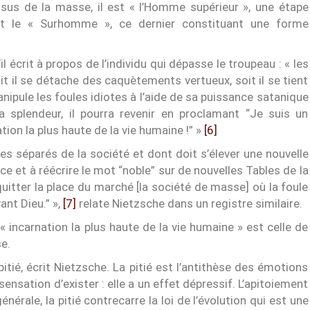
essus de la masse, il est « l’Homme supérieur », une étape
et le « Surhomme », ce dernier constituant une forme
l écrit à propos de l’individu qui dépasse le troupeau : « les
it il se détache des caquètements vertueux, soit il se tient
nipule les foules idiotes à l’aide de sa puissance satanique
a splendeur, il pourra revenir en proclamant “Je suis un
ation la plus haute de la vie humaine !” »
[6]
êtes séparés de la société et dont doit s’élever une nouvelle
ce et à réécrire le mot “noble” sur de nouvelles Tables de la
quitter la place du marché [la société de masse] où la foule
nt Dieu.” »,
[7]
relate Nietzsche dans un registre similaire.
incarnation la plus haute de la vie humaine » est celle de
e.
 pitié, écrit Nietzsche. La pitié est l’antithèse des émotions
 sensation d’exister : elle a un effet dépressif. L’apitoiement
nérale, la pitié contrecarre la loi de l’évolution qui est une