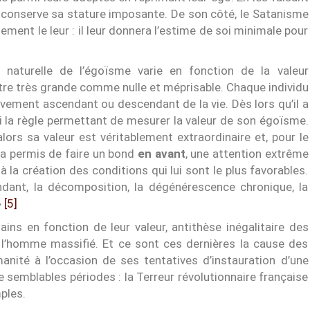
ieu conserve sa stature imposante. De son côté, le Satanisme
ement le leur : il leur donnera l’estime de soi minimale pour
 naturelle de l’égoïsme varie en fonction de la valeur
 être très grande comme nulle et méprisable. Chaque individu
uvement ascendant ou descendant de la vie. Dès lors qu’il a
abli la règle permettant de mesurer la valeur de son égoïsme.
alors sa valeur est véritablement extraordinaire et, pour le
et a permis de faire un bond
en avant
, une attention extrême
 la création des conditions qui lui sont le plus favorables.
endant, la décomposition, la dégénérescence chronique, la
»
[5]
ains en fonction de leur valeur, antithèse inégalitaire des
e l’homme massifié. Et ce sont ces dernières la cause des
anité à l’occasion de ses tentatives d’instauration d’une
e semblables périodes : la Terreur révolutionnaire française
ples.