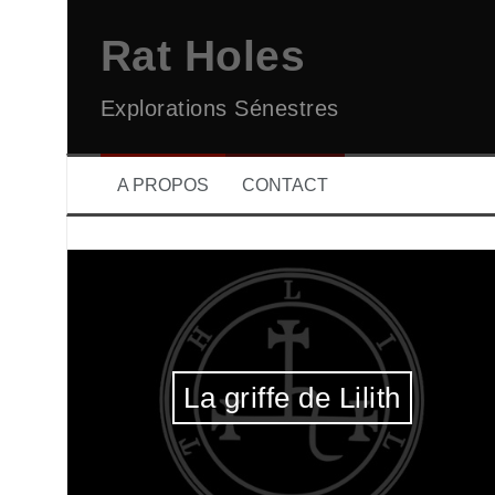
Aller
au
Rat Holes
contenu
Explorations Sénestres
A PROPOS
CONTACT
La griffe de Lilith