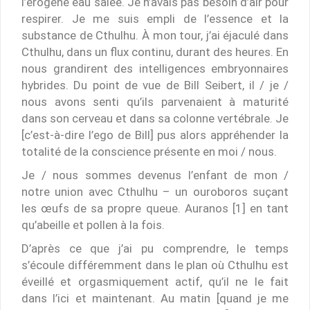
l’érogène eau salée. Je n’avais pas besoin d’air pour
respirer. Je me suis empli de l’essence et la
substance de Cthulhu. À mon tour, j’ai éjaculé dans
Cthulhu, dans un flux continu, durant des heures. En
nous grandirent des intelligences embryonnaires
hybrides. Du point de vue de Bill Seibert, il / je /
nous avons senti qu’ils parvenaient à maturité
dans son cerveau et dans sa colonne vertébrale. Je
[c’est-à-dire l’ego de Bill] pus alors appréhender la
totalité de la conscience présente en moi / nous.
Je / nous sommes devenus l’enfant de mon /
notre union avec Cthulhu – un ouroboros suçant
les œufs de sa propre queue. Auranos [1] en tant
qu’abeille et pollen à la fois.
D’après ce que j’ai pu comprendre, le temps
s’écoule différemment dans le plan où Cthulhu est
éveillé et orgasmiquement actif, qu’il ne le fait
dans l’ici et maintenant. Au matin [quand je me