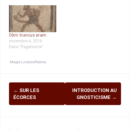
Olim truncus eram
novembre 6, 2016
Dans "Paganisme"
Magie Lovecraftienne
Navigation
←
SUR LES
INTRODUCTION AU
d'article
ÉCORCES
GNOSTICISME
→