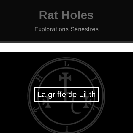
Aller
au
Rat Holes
contenu
Explorations Sénestres
La griffe de Lilith