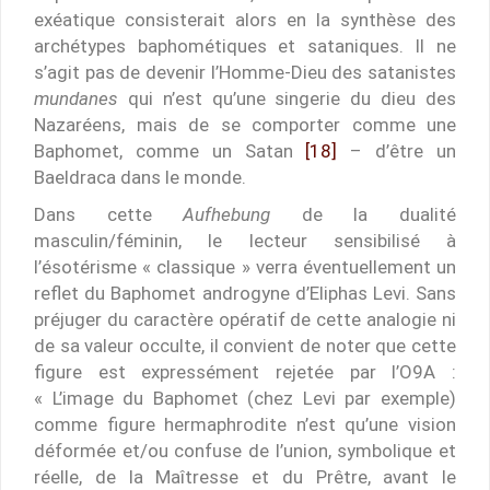
exéatique consisterait alors en la synthèse des
archétypes baphométiques et sataniques. Il ne
s’agit pas de devenir l’Homme-Dieu des satanistes
mundanes
qui n’est qu’une singerie du dieu des
Nazaréens, mais de se comporter comme une
Baphomet, comme un Satan
[18]
– d’être un
Baeldraca dans le monde.
Dans cette
Aufhebung
de la dualité
masculin/féminin, le lecteur sensibilisé à
l’ésotérisme « classique » verra éventuellement un
reflet du Baphomet androgyne d’Eliphas Levi. Sans
préjuger du caractère opératif de cette analogie ni
de sa valeur occulte, il convient de noter que cette
figure est expressément rejetée par l’O9A :
« L’image du Baphomet (chez Levi par exemple)
comme figure hermaphrodite n’est qu’une vision
déformée et/ou confuse de l’union, symbolique et
réelle, de la Maîtresse et du Prêtre, avant le