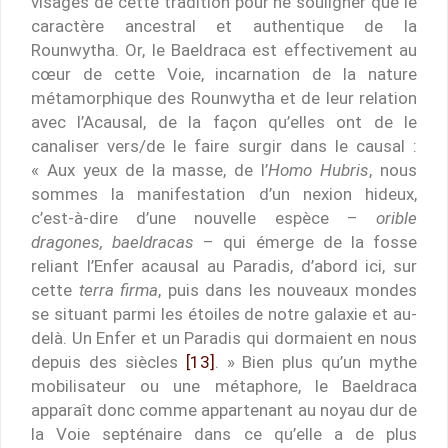
visages de cette tradition pour ne souligner que le
caractère ancestral et authentique de la
Rounwytha. Or, le Baeldraca est effectivement au
cœur de cette Voie, incarnation de la nature
métamorphique des Rounwytha et de leur relation
avec l’Acausal, de la façon qu’elles ont de le
canaliser vers/de le faire surgir dans le causal :
« Aux yeux de la masse, de l’
Homo Hubris
, nous
sommes la manifestation d’un nexion hideux,
c’est-à-dire d’une nouvelle espèce –
orible
dragones, baeldracas
– qui émerge de la fosse
reliant l’Enfer acausal au Paradis, d’abord ici, sur
cette
terra firma
, puis dans les nouveaux mondes
se situant parmi les étoiles de notre galaxie et au-
delà. Un Enfer et un Paradis qui dormaient en nous
depuis des siècles
[13]
. » Bien plus qu’un mythe
mobilisateur ou une métaphore, le Baeldraca
apparaît donc comme appartenant au noyau dur de
la Voie septénaire dans ce qu’elle a de plus