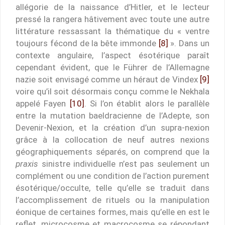
allégorie de la naissance d’Hitler, et le lecteur
pressé la rangera hâtivement avec toute une autre
littérature ressassant la thématique du « ventre
toujours fécond de la bête immonde
[8]
». Dans un
contexte angulaire, l’aspect ésotérique paraît
cependant évident, que le Führer de l’Allemagne
nazie soit envisagé comme un héraut de Vindex
[9]
voire qu’il soit désormais conçu comme le Nekhala
appelé Fayen
[10]
. Si l’on établit alors le parallèle
entre la mutation baeldracienne de l’Adepte, son
Devenir-Nexion, et la création d’un supra-nexion
grâce à la collocation de neuf autres nexions
géographiquements séparés, on comprend que la
praxis
sinistre individuelle n’est pas seulement un
complément ou une condition de l’action purement
ésotérique/occulte, telle qu’elle se traduit dans
l’accomplissement de rituels ou la manipulation
éonique de certaines formes, mais qu’elle en est le
reflet, microcosme et macrocosme se répondant