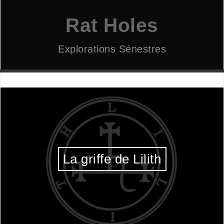
Aller
au
Rat Holes
contenu
Explorations Sénestres
La griffe de Lilith