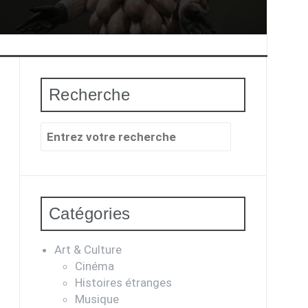
Recherche
Recherche
pour
:
Catégories
Art & Culture
Cinéma
Histoires étranges
Musique