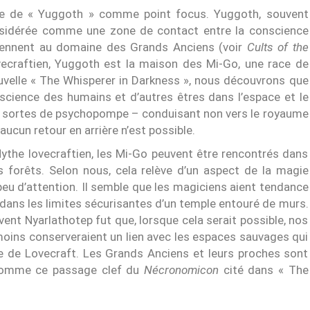
mage de « Yuggoth » comme point focus. Yuggoth, souvent
considérée comme une zone de contact entre la conscience
tiennent au domaine des Grands Anciens (voir
Cults of the
ecraftien, Yuggoth est la maison des Mi-Go, une race de
uvelle « The Whisperer in Darkness », nous découvrons que
science des humains et d’autres êtres dans l’espace et le
 sortes de psychopompe – conduisant non vers le royaume
ucun retour en arrière n’est possible.
he lovecraftien, les Mi-Go peuvent être rencontrés dans
forêts. Selon nous, cela relève d’un aspect de la magie
peu d’attention. Il semble que les magiciens aient tendance
x dans les limites sécurisantes d’un temple entouré de murs.
vent Nyarlathotep fut que, lorsque cela serait possible, nos
 moins conserveraient un lien avec les espaces sauvages qui
e de Lovecraft. Les Grands Anciens et leurs proches sont
, comme ce passage clef du
Nécronomicon
cité dans « The