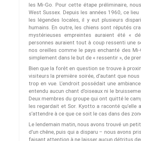
les Mi-Go. Pour cette étape préliminaire, no
West Sussex. Depuis les années 1960, ce lieu 
les légendes locales, il y eut plusieurs dis
humains. En outre, les chiens sont réputés crai
mystérieuses empreintes auraient été « dé
personnes auraient tout à coup ressenti une s
nos oreilles comme le pays enchanté des Mi-G
simplement dans le but de « ressentir », de pre
Bien que la forêt en question se trouve à proxi
visiteurs la première soirée, d’autant que nous
trop en vue. L’endroit possédait une ambiance 
entendu aucun chant d’oiseaux ni le bruisseme
Deux membres du groupe qui ont quitté le camp 
les regardait et Sor. Kyotto a raconté qu’elle
s’attendre à ce que ce soit le cas dans des zon
Le lendemain matin, nous avons trouvé un petit
d’un chêne, puis qui a disparu – nous avons p
faisant attention à ne laisser aucun détritus de