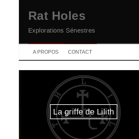
Aller
au
Rat Holes
contenu
Explorations Sénestres
A PROPOS
CONTACT
La griffe de Lilith