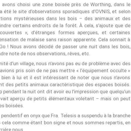
us avons choisi une zone boisée près de Worthing, dans le
a été le site d’observations sporadiques d’OVNIS, et selon
paritions mystérieuses dans les bois – des animaux et des
ndre certains endroits de la forêt. À cela, s’ajoute que de
couvertes », d’étranges formes aperçues, et certaines
ensation de malaise sans raison apparente. Cela sonnait à
o ! Nous avons décidé de passer une nuit dans les bois,
ndre note de nos observations, rêves, etc.
mité d’un village, nous n’avons pas eu de problème avec des
 avions pris soin de ne pas mettre « l’équipement occulte »
bien à lui et il est intéressant de noter que nous n’avons
nt des petits animaux caractéristique des espaces boisés.
pendant la nuit ont dit avoir eu l’impression que quelqu’un
 avait aperçu de petits élémentaux voletant – mais on peut
es boisées.
 pendentif en onyx que Fra. Telesis a suspendu à la branche
ris cela comme étant bon signe et nous sommes repartis, en
rrière nous.