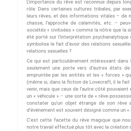
L’importance du rêve est reconnue depuis lon
rôle. Dans certaines cultures tribales, par e
leurs rêves, et des informations vitales – de n
chasse, l’approche de calamités, etc. – peu
sociétés « civilisées » comme la nôtre que la s
été porté sur l’interprétation psychanalytique
symbolise le fait d’avoir des relations sexuel
relations sexuelles ?
Ce qui est particulièrement intéressant dans 
seulement une porte vers d’autres états de
empruntée par les entités et les « forces » qu
(même si, dans la fiction de Lovecraft, il le fait
venir, mais que ceux de l’autre côté pouvaient
un « véhicule » – une sorte de « rêve-possession
constater qu’un objet étrange de son rêve a
d’événement est souvent désigné comme un « a
C’est cette facette du rêve magique que nou
notre travail effectué plus tôt avec la création d