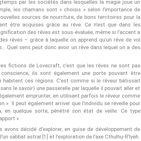
gtemps par les sociétés dans lesquelles la magie joue un
xemple, les chamans sont « choisis » selon l’importance de
ouvelles sources de nourriture, de bons territoires pour la
vent être acquises grâce au rêve. Ce n’est que dans les
ignification des rêves est sous-évaluée, même si l’accent a
 des rêves – grâce à laquelle on apprend qu’un rêve de vol
les… Quel sens peut donc avoir un rêve dans lequel on a des
les fictions de Lovecraft, c’est que les rêves ne sont pas
 conscience, ils sont également une porte pouvant être
i habitent ces régions. C’est comme si le rêveur bâtissait
 sans le savoir) une passerelle par laquelle il pouvait aller et
 également emprunter, en utilisant parfois le rêveur comme
 ». Il peut également arriver que l’individu se réveille pour
, en quelque sorte, pénétré son état de veille. Ce type
pport ».
s avons décidé d’explorer, en guise de développement de
’un sabbat astral [1] et l’exploration de l’axe Cthulhu-R’lyeh.