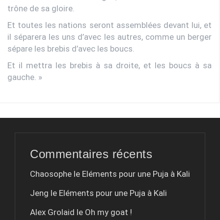
trône de sa gloire.
Et toutes les nations seront assemblées devant lui, et
il séparera les uns d’avec les autres, comme un berger
sépare les brebis d’avec les boucs.
Et il mettra les brebis à sa droite, et les boucs à sa
gauche. »
Commentaires récents
Chaosophe le
Eléments pour une Puja à Kali
Jeng le
Eléments pour une Puja à Kali
Alex Grolaid le
Oh my goat !