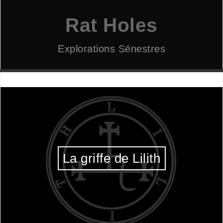
Aller
au
Rat Holes
contenu
Explorations Sénestres
La griffe de Lilith