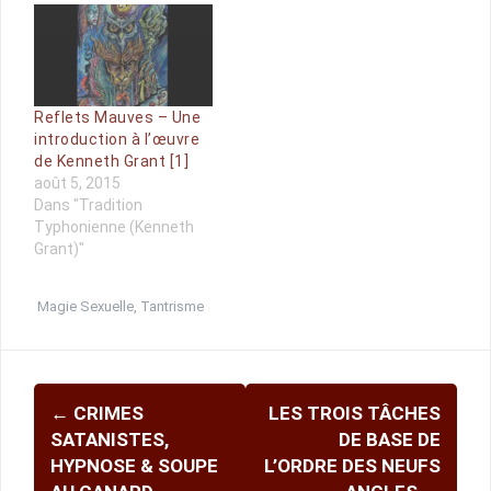
Reflets Mauves – Une
introduction à l’œuvre
de Kenneth Grant [1]
août 5, 2015
Dans "Tradition
Typhonienne (Kenneth
Grant)"
Magie Sexuelle
,
Tantrisme
Navigation
←
CRIMES
LES TROIS TÂCHES
d'article
SATANISTES,
DE BASE DE
HYPNOSE & SOUPE
L’ORDRE DES NEUFS