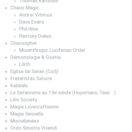
Thomas Karlsson
Chaos Magic
Andrei Vitimus
Dave Evans
Phil Hine
Ramsey Dukes
Chaosophie
Misanthropic Luciferian Order
Démonologie & Goétie
Lilith
Eglise de Satan (CoS)
Fraternitas Saturni
Kabbale
Le Satanisme au 19e siècle (Huysmans, Taxil… )
Lilin Society
Magie Lovecraftienne
Magie Sexuelle
Miscellanées
Ordo Sinistra Vivendi