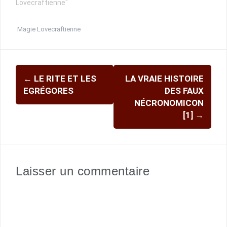
Lovecraftienne"
Magie Lovecraftienne
Navigation
←
LE RITE ET LES
LA VRAIE HISTOIRE
d'article
EGRÉGORES
DES FAUX
NÉCRONOMICON
[1]
→
Laisser un commentaire