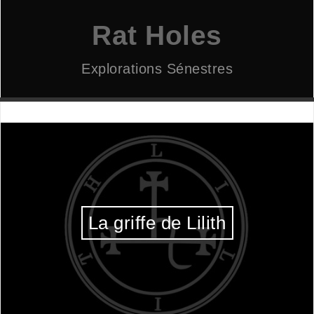
Aller
au
Rat Holes
contenu
Explorations Sénestres
La griffe de Lilith