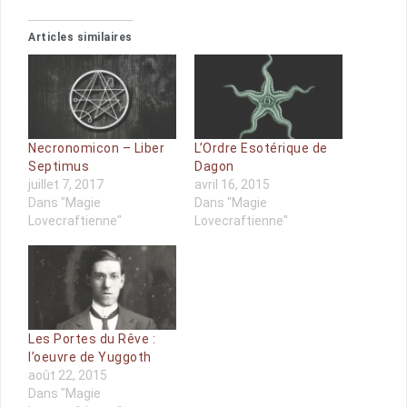
Articles similaires
Necronomicon – Liber
L’Ordre Esotérique de
Septimus
Dagon
juillet 7, 2017
avril 16, 2015
Dans "Magie
Dans "Magie
Lovecraftienne"
Lovecraftienne"
Les Portes du Rêve :
l’oeuvre de Yuggoth
août 22, 2015
Dans "Magie