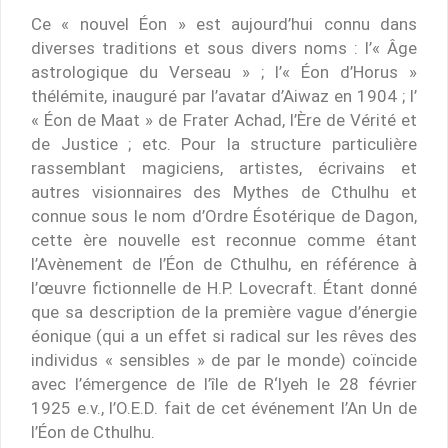
Ce « nouvel Éon » est aujourd’hui connu dans
diverses traditions et sous divers noms : l’« Âge
astrologique du Verseau » ; l’« Éon d’Horus »
thélémite, inauguré par l’avatar d’Aiwaz en 1904 ; l’
« Éon de Maat » de Frater Achad, l’Ère de Vérité et
de Justice ; etc. Pour la structure particulière
rassemblant magiciens, artistes, écrivains et
autres visionnaires des Mythes de Cthulhu et
connue sous le nom d’Ordre Ésotérique de Dagon,
cette ère nouvelle est reconnue comme étant
l’Avènement de l’Éon de Cthulhu, en référence à
l’œuvre fictionnelle de H.P. Lovecraft. Étant donné
que sa description de la première vague d’énergie
éonique (qui a un effet si radical sur les rêves des
individus « sensibles » de par le monde) coïncide
avec l’émergence de l’île de R‘lyeh le 28 février
1925 e.v., l’O.E.D. fait de cet événement l’An Un de
l’Éon de Cthulhu.