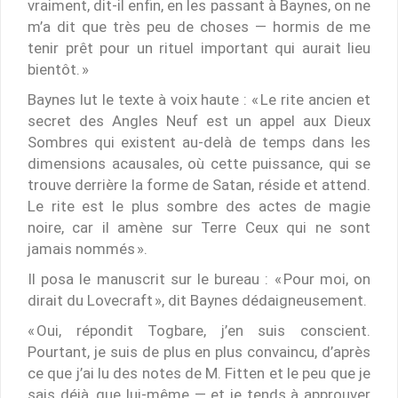
vraiment, dit-il enfin, en les passant à Baynes, on ne
m’a dit que très peu de choses — hormis de me
tenir prêt pour un rituel important qui aurait lieu
bientôt. »
Baynes lut le texte à voix haute : « Le rite ancien et
secret des Angles Neuf est un appel aux Dieux
Sombres qui existent au-delà de temps dans les
dimensions acausales, où cette puissance, qui se
trouve derrière la forme de Satan, réside et attend.
Le rite est le plus sombre des actes de magie
noire, car il amène sur Terre Ceux qui ne sont
jamais nommés ».
Il posa le manuscrit sur le bureau : « Pour moi, on
dirait du Lovecraft », dit Baynes dédaigneusement.
« Oui, répondit Togbare, j’en suis conscient.
Pourtant, je suis de plus en plus convaincu, d’après
ce que j’ai lu des notes de M. Fitten et le peu que je
sais déjà, que lui-même — et je tends à approuver