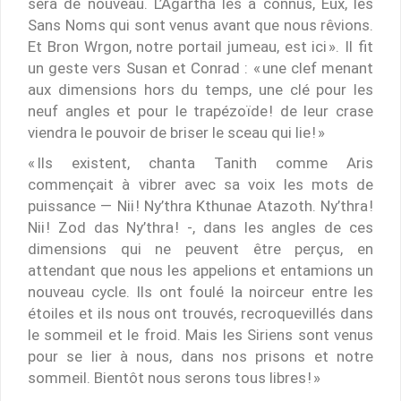
sera de nouveau. L’Agartha les a connus, Eux, les
Sans Noms qui sont venus avant que nous rêvions.
Et Bron Wrgon, notre portail jumeau, est ici ». Il fit
un geste vers Susan et Conrad : « une clef menant
aux dimensions hors du temps, une clé pour les
neuf angles et pour le trapézoïde ! de leur crase
viendra le pouvoir de briser le sceau qui lie ! »
« Ils existent, chanta Tanith comme Aris
commençait à vibrer avec sa voix les mots de
puissance — Nii ! Ny’thra Kthunae Atazoth. Ny’thra !
Nii ! Zod das Ny’thra ! -, dans les angles de ces
dimensions qui ne peuvent être perçus, en
attendant que nous les appelions et entamions un
nouveau cycle. Ils ont foulé la noirceur entre les
étoiles et ils nous ont trouvés, recroquevillés dans
le sommeil et le froid. Mais les Siriens sont venus
pour se lier à nous, dans nos prisons et notre
sommeil. Bientôt nous serons tous libres ! »