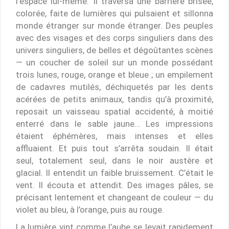
l’espace lui-même. Il traversa une barrière brisée,
colorée, faite de lumières qui pulsaient et sillonna
monde étranger sur monde étranger. Des peuples
avec des visages et des corps singuliers dans des
univers singuliers, de belles et dégoûtantes scènes
— un coucher de soleil sur un monde possédant
trois lunes, rouge, orange et bleue ; un empilement
de cadavres mutilés, déchiquetés par les dents
acérées de petits animaux, tandis qu’à proximité,
reposait un vaisseau spatial accidenté, à moitié
enterré dans le sable jaune… Les impressions
étaient éphémères, mais intenses et elles
affluaient. Et puis tout s’arrêta soudain. Il était
seul, totalement seul, dans le noir austère et
glacial. Il entendit un faible bruissement. C’était le
vent. Il écouta et attendit. Des images pâles, se
précisant lentement et changeant de couleur — du
violet au bleu, à l’orange, puis au rouge.
La lumière vint comme l’aube se levait rapidement