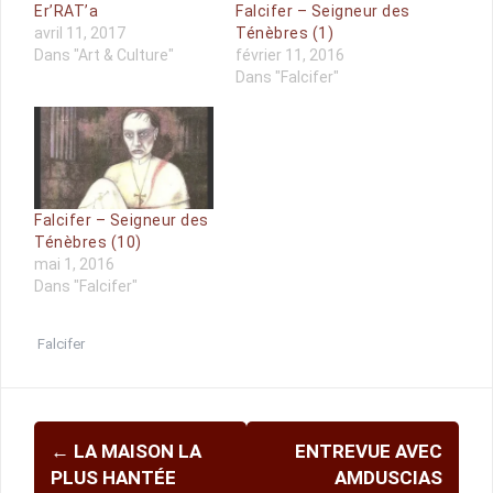
Er’RAT’a
Falcifer – Seigneur des
avril 11, 2017
Ténèbres (1)
Dans "Art & Culture"
février 11, 2016
Dans "Falcifer"
Falcifer – Seigneur des
Ténèbres (10)
mai 1, 2016
Dans "Falcifer"
Falcifer
Navigation
←
LA MAISON LA
ENTREVUE AVEC
d'article
PLUS HANTÉE
AMDUSCIAS