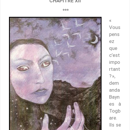
CHAPITRE XII
***
«
Vous
pens
ez
que
c’est
impo
rtant
? »,
dem
anda
Bayn
es à
Togb
are.
Ils se