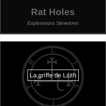
Aller
au
Rat Holes
contenu
Explorations Sénestres
La griffe de Lilith