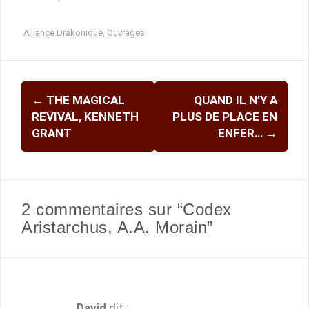
Alliance Drakonique
,
Ouvrages
Navigation
←
THE MAGICAL
QUAND IL N’Y A
d'article
REVIVAL, KENNETH
PLUS DE PLACE EN
GRANT
ENFER…
→
2 commentaires sur “Codex
Aristarchus, A.A. Morain”
David
dit :