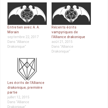
Entretien avec A. A.
Récents écrits
Morain
vampyriques de
septembre 22, 2017
l’Alliance drakonique
Dans "Alliance
août 21, 2015
Drakonique"
Dans "Alliance
Drakonique"
Les écrits de l’Alliance
drakonique, première
partie
juillet 12, 2015
Dans "Alliance
Drakonique"