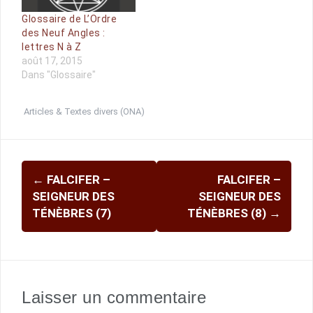
Glossaire de L’Ordre
des Neuf Angles :
lettres N à Z
août 17, 2015
Dans "Glossaire"
Articles & Textes divers (ONA)
Navigation
←
FALCIFER –
FALCIFER –
d'article
SEIGNEUR DES
SEIGNEUR DES
TÉNÈBRES (7)
TÉNÈBRES (8)
→
Laisser un commentaire