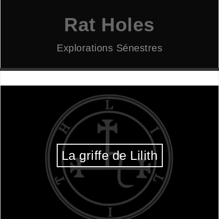
Aller
au
Rat Holes
contenu
Explorations Sénestres
La griffe de Lilith