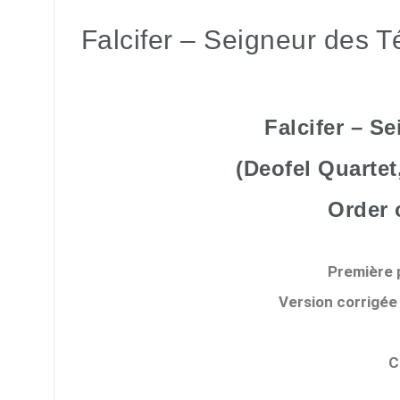
Falcifer – Seigneur des T
Falcifer – S
(Deofel Quarte
Order 
Première p
Version corrigée
C