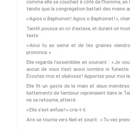
comme elle se couchait à côté de l’homme, en le 
tandis que la congrégation battait des mains 
« Agios o Baphomet ! Agios o Baphomet ! », chant
Tanith poussa un cri d’extase, et durant un mo
texte :
« Ainsi tu as semé et de tes graines viendr
prononce. »
Elle regarda l’assemblée en souriant : « Je v
aucun de vous n’est aussi sombre ni funeste q
Écoutez-moi et obéissez ! Apportez pour moi le c
Elle fit un geste de la main et deux membres 
battements de tambour reprenaient dans le Tem
ne se retourne, atterré.
« Elle s’est enfuie ! » cria-t-il.
Aris se tourna vers Neil et sourit : « Tu vas prendr