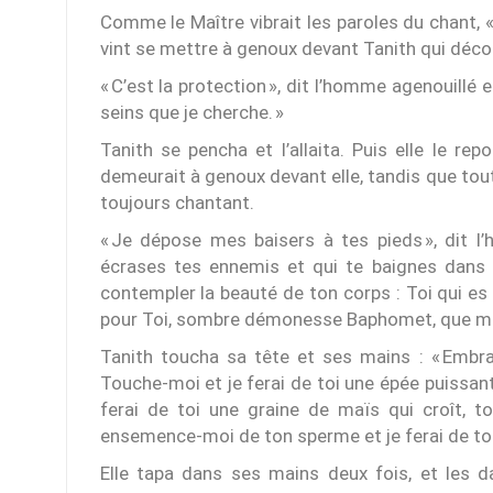
Comme le Maître vibrait les paroles du chant,
vint se mettre à genoux devant Tanith qui décou
« C’est la protection », dit l’homme agenouillé e
seins que je cherche. »
Tanith se pencha et l’allaita. Puis elle le rep
demeurait à genoux devant elle, tandis que tout
toujours chantant.
« Je dépose mes baisers à tes pieds », dit l
écrases tes ennemis et qui te baignes dans 
contempler la beauté de ton corps : Toi qui es l
pour Toi, sombre démonesse Baphomet, que ma s
Tanith toucha sa tête et ses mains : « Embra
Touche-moi et je ferai de toi une épée puissan
ferai de toi une graine de maïs qui croît, t
ensemence-moi de ton sperme et je ferai de toi u
Elle tapa dans ses mains deux fois, et les 