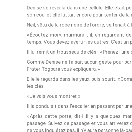
Denise se réveilla dans une cellule. Elle était pe
son cou, et elle luttait encore pour tenter de la r
Neil, vêtu de la robe noire de l’ordre, se tenait à l
« Écoutez-moi », murmura-t-il, en regardant derr
temps. Vous devez avertir les autres. C’est un p
Il lui remit un trousseau de clés : « Prenez l’une 
Comme Denise ne faisait aucun geste pour partir,
Frater Togbare vous expliquera. »
Elle le regarda dans les yeux, puis sourit. « Co
les clés.
« Je vais vous montrer. »
Il la conduisit dans l’escalier en passant par un
« Après cette porte, dit-il, il y a quelques 
passage. Suivez ce passage et vous arriverez d
ne vous inquiétez pas, il n’y aura personne là-b