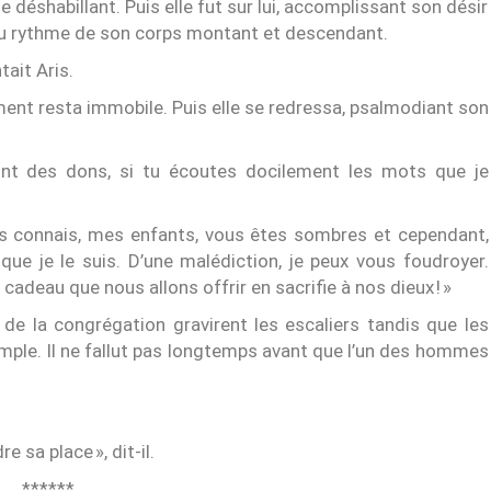
déshabillant. Puis elle fut sur lui, accomplissant son désir
au rythme de son corps montant et descendant.
ait Aris.
ment resta immobile. Puis elle se redressa, psalmodiant son
ont des dons, si tu écoutes docilement les mots que je
ous connais, mes enfants, vous êtes sombres et cependant,
ue je le suis. D’une malédiction, je peux vous foudroyer.
adeau que nous allons offrir en sacrifie à nos dieux ! »
de la congrégation gravirent les escaliers tandis que les
ple. Il ne fallut pas longtemps avant que l’un des hommes
e sa place », dit-il.
******