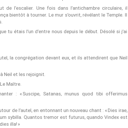
t de l’escalier. Une fois dans l’antichambre circulaire, il
a bientôt à tourner. Le mur s’ouvrit, révélant le Temple. Il
s.
ue tu étais l’un d’entre nous depuis le début. Désolé si j’ai
tel, la congrégation devant eux, et ils attendirent que Neil
eil et les rejoignit.
 Le Maître.
nter : « Suscipe, Satanas, munus quod tibi offerimus
tour de l’autel, en entonnant un nouveau chant : « Dies irae,
n cum sybilla. Quantos tremor est futurus, quando Vindex est
es illa! »