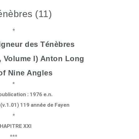
énèbres (11)
*
eigneur des Ténèbres
t, Volume I) Anton Long
of Nine Angles
*
ublication : 1976 e.n.
 (v.1.01) 119 année de Fayen
*
HAPITRE XXI
***