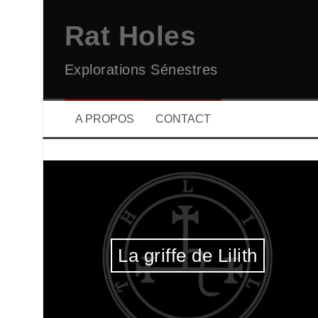
Aller
au
Rat Holes
contenu
Explorations Sénestres
A PROPOS
CONTACT
La griffe de Lilith