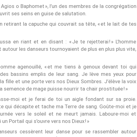
 « Agios o Baphomet », l’un des membres de la congrégation
vrit ses seins en guise de salutation.
n retirant la capuche qui couvrait sa tête, « et le lait de tes
oussa en riant et en disant : « Je te rejetterai ! » L’homme
 autour les danseurs tournoyaient de plus en plus plus vite,
’homme agenouillé, « et me tiens à genoux devant toi qui
des bassins emplis de leur sang. Je lève mes yeux pour
a fille et une porte vers nos Dieux Sombres. J’élève la voix
emence de mage puisse nourrir ta chair prostituée ! »
sse-moi et je ferai de toi un aigle fondant sur sa proie.
te qui décapite et tache ma Terre de sang. Goûte-moi et je
ournée vers le soleil et ne meurt jamais. Laboure-moi et
n Portail qui s’ouvre vers nos Dieux ! »
danseurs cessèrent leur danse pour se rassembler autour