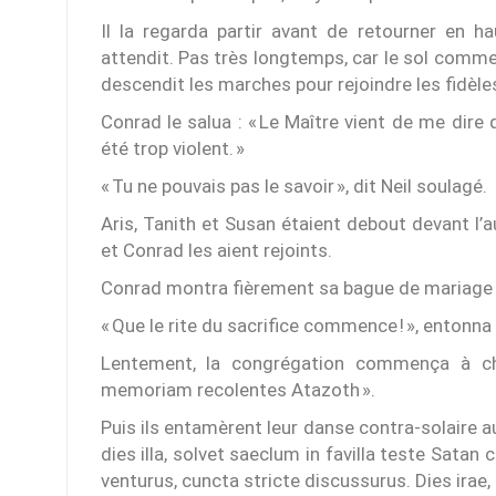
Il la regarda partir avant de retourner en hau
attendit. Pas très longtemps, car le sol commenç
descendit les marches pour rejoindre les fidèle
Conrad le salua : « Le Maître vient de me dire q
été trop violent. »
« Tu ne pouvais pas le savoir », dit Neil soulagé.
Aris, Tanith et Susan étaient debout devant l’au
et Conrad les aient rejoints.
Conrad montra fièrement sa bague de mariage à N
« Que le rite du sacrifice commence ! », entonna
Lentement, la congrégation commença à cha
memoriam recolentes Atazoth ».
Puis ils entamèrent leur danse contra-solaire au
dies illa, solvet saeclum in favilla teste Sata
venturus, cuncta stricte discussurus. Dies irae, di