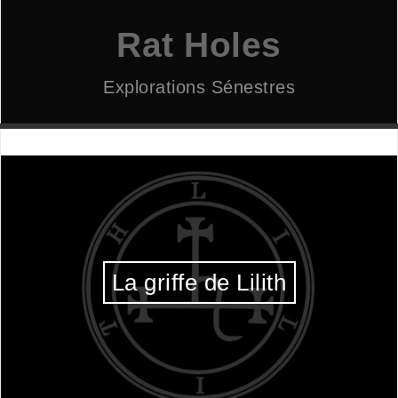
Aller
au
Rat Holes
contenu
Explorations Sénestres
La griffe de Lilith