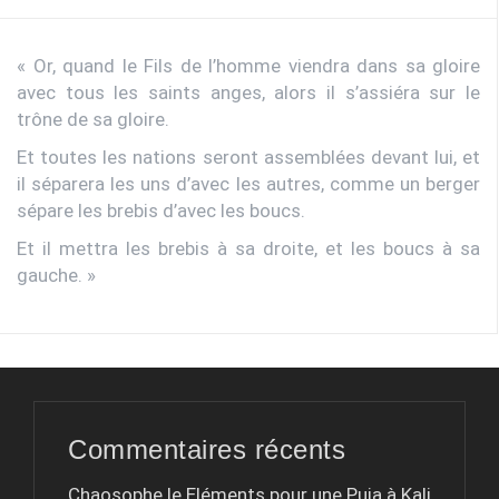
« Or, quand le Fils de l’homme viendra dans sa gloire
avec tous les saints anges, alors il s’assiéra sur le
trône de sa gloire.
Et toutes les nations seront assemblées devant lui, et
il séparera les uns d’avec les autres, comme un berger
sépare les brebis d’avec les boucs.
Et il mettra les brebis à sa droite, et les boucs à sa
gauche. »
Commentaires récents
Chaosophe le
Eléments pour une Puja à Kali