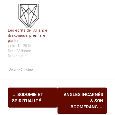
Les écrits de l’Alliance
drakonique, première
partie
juillet 12, 2015
Dans "Alliance
Drakonique"
Jeremy Christner
Navigation
←
SODOMIE ET
ANGLES INCARNÉS
d'article
SPIRITUALITÉ
& SON
BOOMERANG
→