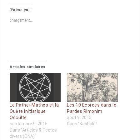
J’aime ça :
chargement…
Articles similaires
Le Pathei-Mathos et la
Les 10 Ecorces dans le
Quête Initiatique
Pardes Rimonim
Occulte
août 9, 2015
septembre 9, 2015
Dans "Kabbale"
Dans "Articles & Textes
divers (ONA)"