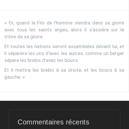
« Or, quand le Fils de l’homme viendra dans sa gloire
avec tous les saints anges, alors il s’assiéra sur le
trône de sa gloire.
Et toutes les nations seront assemblées devant lui, et
il séparera les uns d’avec les autres, comme un berger
sépare les brebis d’avec les boucs.
Et il mettra les brebis à sa droite, et les boucs à sa
gauche. »
Commentaires récents