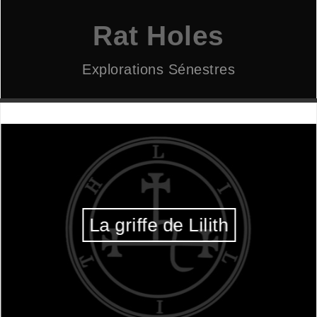
Aller
au
Rat Holes
contenu
Explorations Sénestres
La griffe de Lilith