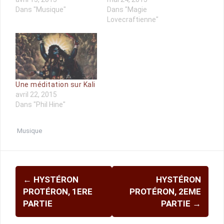
Dans "Musique"
Dans "Magie
Lovecraftienne"
Une méditation sur Kali
avril 22, 2015
Dans "Phil Hine"
Musique
Navigation
←
HYSTÉRON
HYSTÉRON
d'article
PROTÉRON, 1ERE
PROTÉRON, 2EME
PARTIE
PARTIE
→