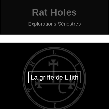
Aller
au
Rat Holes
contenu
Explorations Sénestres
La griffe de Lilith