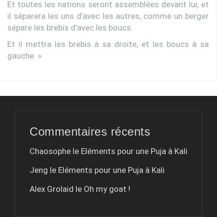
Et toutes les nations seront assemblées devant lui, et
il séparera les uns d’avec les autres, comme un berger
sépare les brebis d’avec les boucs.
Et il mettra les brebis à sa droite, et les boucs à sa
gauche. »
Commentaires récents
Chaosophe le
Eléments pour une Puja à Kali
Jeng le
Eléments pour une Puja à Kali
Alex Grolaid le
Oh my goat !