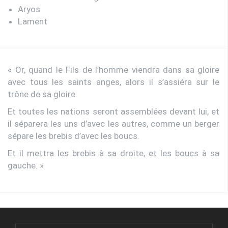
Aryos
Lament
« Or, quand le Fils de l’homme viendra dans sa gloire
avec tous les saints anges, alors il s’assiéra sur le
trône de sa gloire.
Et toutes les nations seront assemblées devant lui, et
il séparera les uns d’avec les autres, comme un berger
sépare les brebis d’avec les boucs.
Et il mettra les brebis à sa droite, et les boucs à sa
gauche. »