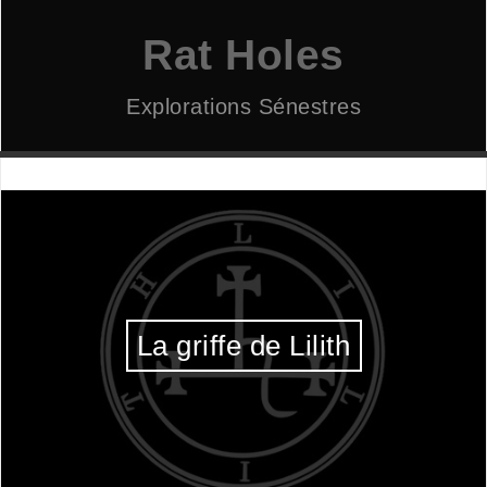
Aller
au
Rat Holes
contenu
Explorations Sénestres
La griffe de Lilith