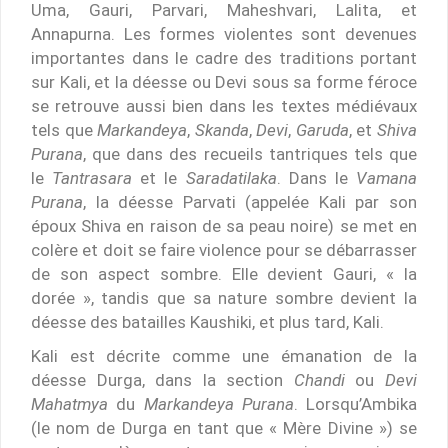
Uma, Gauri, Parvari, Maheshvari, Lalita, et
Annapurna. Les formes violentes sont devenues
importantes dans le cadre des traditions portant
sur Kali, et la déesse ou Devi sous sa forme féroce
se retrouve aussi bien dans les textes médiévaux
tels que
Markandeya
,
Skanda
,
Devi
,
Garuda
, et
Shiva
Purana
, que dans des recueils tantriques tels que
le
Tantrasara
et le
Saradatilaka
. Dans le
Vamana
Purana
, la déesse Parvati (appelée Kali par son
époux Shiva en raison de sa peau noire) se met en
colère et doit se faire violence pour se débarrasser
de son aspect sombre. Elle devient Gauri, « la
dorée », tandis que sa nature sombre devient la
déesse des batailles Kaushiki, et plus tard, Kali.
Kali est décrite comme une émanation de la
déesse Durga, dans la section
Chandi
ou
Devi
Mahatmya
du
Markandeya Purana
. Lorsqu’Ambika
(le nom de Durga en tant que « Mère Divine ») se