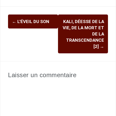
Navigation
←
L’ÉVEIL DU SON
KALI, DÉESSE DE LA
d'article
VIE, DE LA MORT ET
DE LA
TRANSCENDANCE
[2]
→
Laisser un commentaire