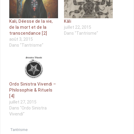
Kali, Déesse de la vie,
Kâli
de la mort et de la
juillet 22, 2015
transcendance [2]
Dans "Tantrisme"
août 3, 2015
Dans "Tantrisme"
Ordo Sinistra Vivendi –
Philosophie & Rituels
[4]
juillet 27, 2015
Dans "Ordo Sinistra
Vivendi"
Tantrisme