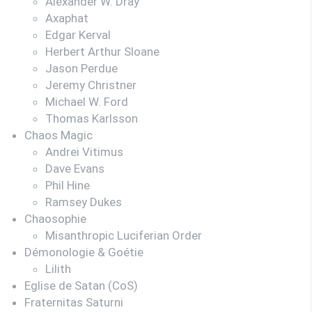
Alexander W. Dray
Axaphat
Edgar Kerval
Herbert Arthur Sloane
Jason Perdue
Jeremy Christner
Michael W. Ford
Thomas Karlsson
Chaos Magic
Andrei Vitimus
Dave Evans
Phil Hine
Ramsey Dukes
Chaosophie
Misanthropic Luciferian Order
Démonologie & Goétie
Lilith
Eglise de Satan (CoS)
Fraternitas Saturni