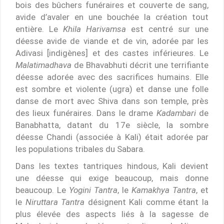
bois des bûchers funéraires et couverte de sang,
avide d’avaler en une bouchée la création tout
entière. Le
Khila Harivamsa
est centré sur une
déesse avide de viande et de vin, adorée par les
Adivasi [indigènes] et des castes inférieures. Le
Malatimadhava
de Bhavabhuti décrit une terrifiante
déesse adorée avec des sacrifices humains. Elle
est sombre et violente (ugra) et danse une folle
danse de mort avec Shiva dans son temple, près
des lieux funéraires. Dans le drame
Kadambari
de
Banabhatta, datant du 17e siècle, la sombre
déesse Chandi (associée à Kali) était adorée par
les populations tribales du Sabara.
Dans les textes tantriques hindous, Kali devient
une déesse qui exige beaucoup, mais donne
beaucoup. Le
Yogini Tantra
, le
Kamakhya Tantra
, et
le
Niruttara Tantra
désignent Kali comme étant la
plus élevée des aspects liés à la sagesse de