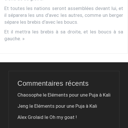
Et toutes les nations seront assemblées devant lui, et
il séparera les uns d’avec les autres, comme un berger
sépare les brebis d’avec les boucs.
Et il mettra les brebis à sa droite, et les boucs à sa
gauche. »
Commentaires récents
Chaosophe le
Eléments pour une Puja à Kali
Jeng le
Eléments pour une Puja à Kali
Alex Grolaid le
Oh my goat !