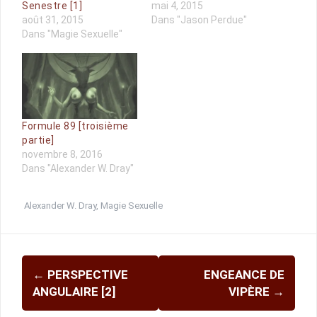
Senestre [1]
mai 4, 2015
août 31, 2015
Dans "Jason Perdue"
Dans "Magie Sexuelle"
Formule 89 [troisième
partie]
novembre 8, 2016
Dans "Alexander W. Dray"
Alexander W. Dray
,
Magie Sexuelle
Navigation
←
PERSPECTIVE
ENGEANCE DE
d'article
ANGULAIRE [2]
VIPÈRE
→