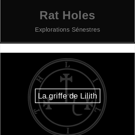
Aller
au
Rat Holes
contenu
Explorations Sénestres
La griffe de Lilith