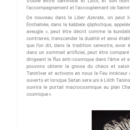
trouve entre Samma’el et Lilith, et son nom 
l’accompagnement et l’accouplement de Samma’el
De nouveau dans le
Liber Azerate
, on peut l
Enchaînée, dans la kabbale qliphotique, appelé
aveugle », peut être décrit comme la kundalin
contraires, transcender la dualité et ainsi établ
que l’on dit, dans la tradition senestre, avoir
dans un sommeil artificiel, peut être compar
dirigeant le flux anti-cosmique dans l’âme et
pouvons obtenir la gnose du chaos et saisir 
Tanin’iver et activons en nous le Feu intérieur
ouverts et lorsque Satan sera uni à Lilith Tanin
ouvrira le portail macrocosmique au plan Chao
cosmique ».