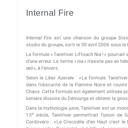
Internal Fire
Internal Fire
est une chanson du groupe Disse
studio du groupe, sorti le 30 avril 2006 sous le
La formule « Tanin’iver Liftoach Nia ! » pourrait 
d’une erreur. Le terme « nia » n’existe pas en hé
œil », à l’envers.
Selon le
Liber Azerate
: « La formule Tanin’ive
dans l’obscurité de la Flamme Noire et rouvrir
Chaos. Cette formule est également utilisée po
lumière illusoire du Démiurge et obtenir la gno
Dans la mythologie juive, Tanin’iver est un mons
e
13
siècle, Tanin’iver permettrait l’union de
Cordovero : « Le Crocodile d’en Haut c’est le 