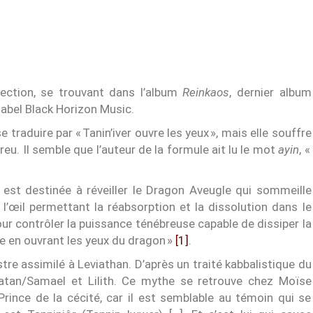
ction, se trouvant dans l’album
Reinkaos
, dernier album
 label Black Horizon Music.
se traduire par « Tanin’iver ouvre les yeux », mais elle souffre
breu. Il semble que l’auteur de la formule ait lu le mot
ayin
, «
r est destinée à réveiller le Dragon Aveugle qui sommeille
 l’œil permettant la réabsorption et la dissolution dans le
ur contrôler la puissance ténébreuse capable de dissiper la
se en ouvrant les yeux du dragon »
[1]
.
tre assimilé à Leviathan. D’après un traité kabbalistique du
 Satan/Samael et Lilith. Ce mythe se retrouve chez Moïse
Prince de la cécité, car il est semblable au témoin qui se