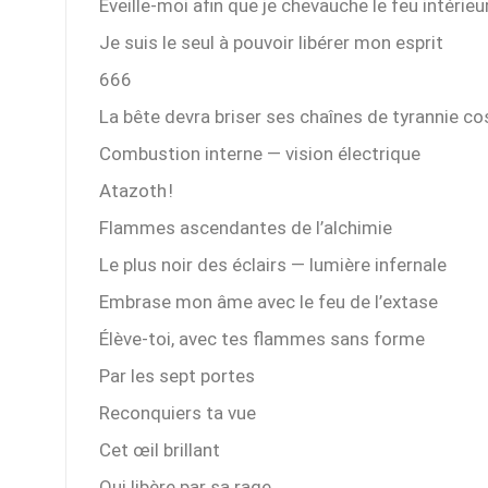
Éveille-moi afin que je chevauche le feu intérieur
Je suis le seul à pouvoir libérer mon esprit
666
La bête devra briser ses chaînes de tyrannie c
Combustion interne — vision électrique
Atazoth !
Flammes ascendantes de l’alchimie
Le plus noir des éclairs — lumière infernale
Embrase mon âme avec le feu de l’extase
Élève-toi, avec tes flammes sans forme
Par les sept portes
Reconquiers ta vue
Cet œil brillant
Qui libère par sa rage