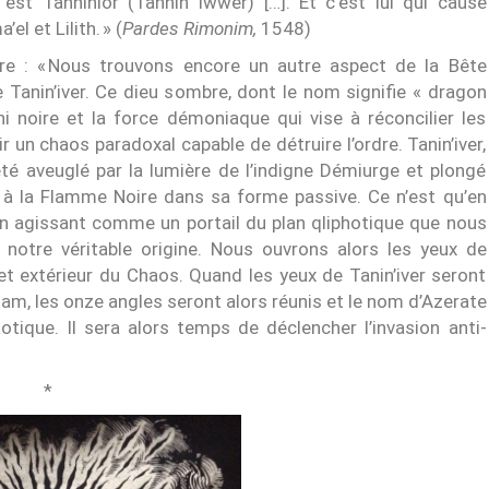
est Tanniniôr (Tannin Iwwer) […]. Et c’est lui qui cause
 et Lilith. » (
Pardes Rimonim,
1548)
ire : « Nous trouvons encore un autre aspect de la Bête
e Tanin’iver. Ce dieu sombre, dont le nom signifie « dragon
i noire et la force démoniaque qui vise à réconcilier les
ir un chaos paradoxal capable de détruire l’ordre. Tanin’iver,
 été aveuglé par la lumière de l’indigne Démiurge et plongé
é à la Flamme Noire dans sa forme passive. Ce n’est qu’en
 en agissant comme un portail du plan qliphotique que nous
notre véritable origine. Nous ouvrons alors les yeux de
 et extérieur du Chaos. Quand les yeux de Tanin’iver seront
sam, les onze angles seront alors réunis et le nom d’Azerate
tique. Il sera alors temps de déclencher l’invasion anti-
*