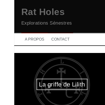
Aller
au
Rat Holes
contenu
Explorations Sénestres
A PROPOS
CONTACT
La griffe de Lilith