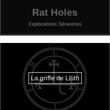
Aller
au
Rat Holes
contenu
Explorations Sénestres
La griffe de Lilith