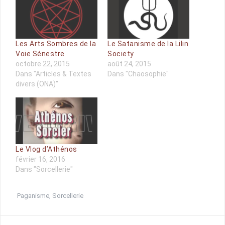
Les Arts Sombres de la
Le Satanisme de la Lilin
Voie Sénestre
Society
octobre 22, 2015
août 24, 2015
Dans "Articles & Textes
Dans "Chaosophie"
divers (ONA)"
Le Vlog d’Athénos
février 16, 2016
Dans "Sorcellerie"
Paganisme
,
Sorcellerie