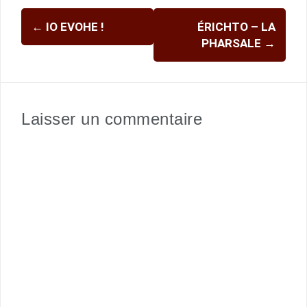
Navigation
←
IO EVOHE !
ÉRICHTO – LA
d'article
PHARSALE
→
Laisser un commentaire