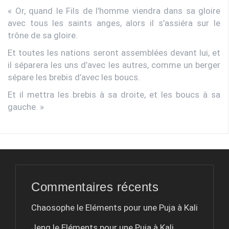
« Or, quand le Fils de l’homme viendra dans sa gloire
avec tous les saints anges, alors il s’assiéra sur le
trône de sa gloire.
Et toutes les nations seront assemblées devant lui, et
il séparera les uns d’avec les autres, comme un berger
sépare les brebis d’avec les boucs.
Et il mettra les brebis à sa droite, et les boucs à sa
gauche. »
Commentaires récents
Chaosophe le
Eléments pour une Puja à Kali
Jeng le
Eléments pour une Puja à Kali