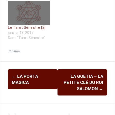
Le Tarot Sénestre [2]
janvier 13, 2017
Dans "Tarot Sénestre"
Cinéma
Navigation
←
LA PORTA
LA GOETIA – LA
d'article
MAGICA
PETITE CLÉ DU ROI
SALOMON
→