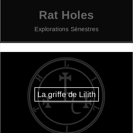
Aller
au
Rat Holes
contenu
Explorations Sénestres
La griffe de Lilith