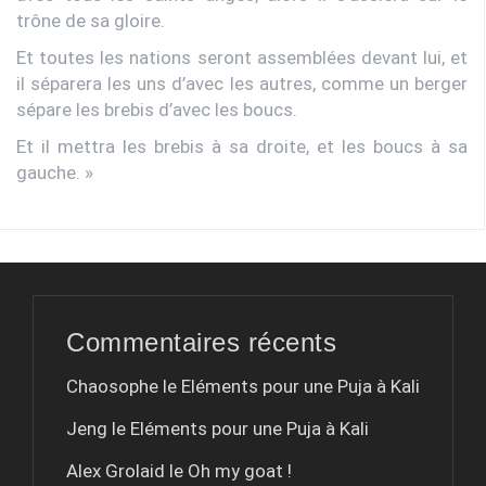
trône de sa gloire.
Et toutes les nations seront assemblées devant lui, et
il séparera les uns d’avec les autres, comme un berger
sépare les brebis d’avec les boucs.
Et il mettra les brebis à sa droite, et les boucs à sa
gauche. »
Commentaires récents
Chaosophe le
Eléments pour une Puja à Kali
Jeng le
Eléments pour une Puja à Kali
Alex Grolaid le
Oh my goat !