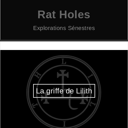
Aller
au
Rat Holes
contenu
Explorations Sénestres
La griffe de Lilith