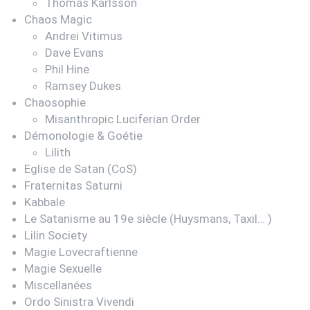
Thomas Karlsson
Chaos Magic
Andrei Vitimus
Dave Evans
Phil Hine
Ramsey Dukes
Chaosophie
Misanthropic Luciferian Order
Démonologie & Goétie
Lilith
Eglise de Satan (CoS)
Fraternitas Saturni
Kabbale
Le Satanisme au 19e siècle (Huysmans, Taxil… )
Lilin Society
Magie Lovecraftienne
Magie Sexuelle
Miscellanées
Ordo Sinistra Vivendi