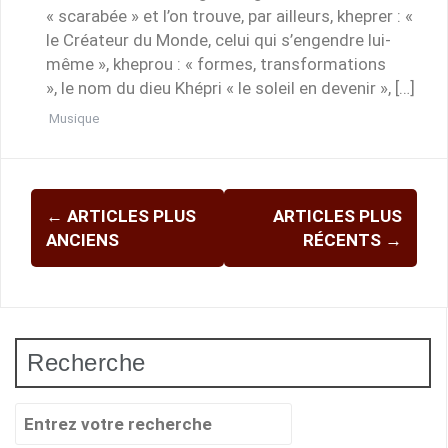
« scarabée » et l’on trouve, par ailleurs, kheprer : «
le Créateur du Monde, celui qui s’engendre lui-
même », kheprou : « formes, transformations
», le nom du dieu Khépri « le soleil en devenir », […]
Musique
Navigation
←
ARTICLES PLUS
ARTICLES PLUS
des
ANCIENS
RÉCENTS
→
articles
Recherche
Recherche
pour