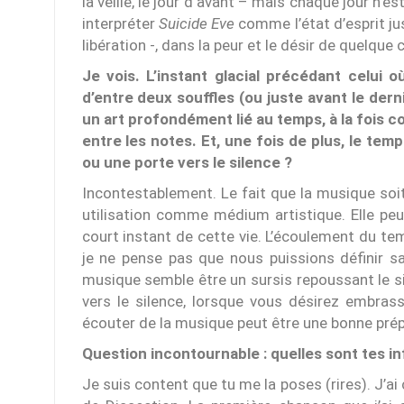
la veille, le jour d‘avant – mais chaque jour n’
interpréter
Suicide Eve
comme l’état d’esprit ju
libération -, dans la peur et le désir de quelque
Je vois. L’instant glacial précédant celui
d’entre deux souffles (ou juste avant le der
un art profondément lié au temps, à la fois 
entre les notes. Et, une fois de plus, le temps
ou une porte vers le silence ?
Incontestablement. Le fait que la musique soit
utilisation comme médium artistique. Elle peu
court instant de cette vie. L’écoulement du 
je ne pense pas que nous puissions définir 
musique semble être un sursis repoussant le sil
vers le silence, lorsque vous désirez embrasse
écouter de la musique peut être une bonne prép
Question incontournable : quelles sont tes in
Je suis content que tu me la poses (rires). J’