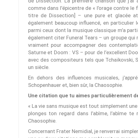
de Dissection. La première chanson que j’ai 
comme dans l’épicentre de « l’orage contre le fl
titre de Dissection] – une pure et glacée 
également beaucoup influencé, en particulier 
parmi ceux dont la musique classique m’a parti
également citer Funeral Tears – un groupe qui 
vraiment pour accompagner des contemplatio
Saturne et Doom : VS – pour de l’excellent Doo
avec des compositeurs tels que Tchaïkovski, 
un siècle.
En dehors des influences musicales, j’appré
Schopenhauer et, bien sûr, la Chaosophie.
Une citation que tu aimes particulièrement 
« La vie sans musique est tout simplement une er
plonges ton regard dans l’abîme, l’abîme te 
Chaosophie.
Concernant Frater Nemidial, je renverrai simpl