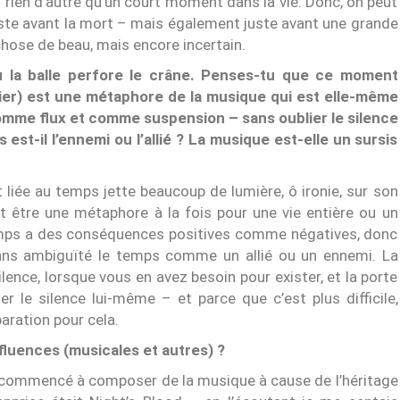
est rien d’autre qu’un court moment dans la vie. Donc, on peut
ste avant la mort – mais également juste avant une grande
 chose de beau, mais encore incertain.
 où la balle perfore le crâne. Penses-tu que ce moment
nier) est une métaphore de la musique qui est elle-même
comme flux et comme suspension – sans oublier le silence
 est-il l’ennemi ou l’allié ? La musique est-elle un sursis
 liée au temps jette beaucoup de lumière, ô ironie, sur son
t être une métaphore à la fois pour une vie entière ou un
temps a des conséquences positives comme négatives, donc
sans ambiguïté le temps comme un allié ou un ennemi. La
ence, lorsque vous en avez besoin pour exister, et la porte
r le silence lui-même – et parce que c’est plus difficile,
aration pour cela.
fluences (musicales et autres) ?
ai commencé à composer de la musique à cause de l’héritage