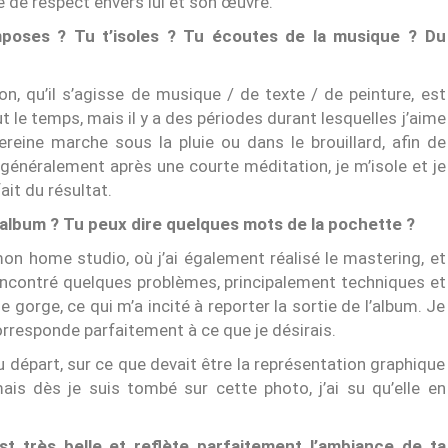
 de respect envers lui et son œuvre.
mposes ? Tu t’isoles ? Tu écoutes de la musique ? Du
n, qu’il s’agisse de musique / de texte / de peinture, est
le temps, mais il y a des périodes durant lesquelles j’aime
sereine marche sous la pluie ou dans le brouillard, afin de
 généralement après une courte méditation, je m’isole et je
it du résultat.
’album ? Tu peux dire quelques mots de la pochette ?
mon home studio, où j’ai également réalisé le mastering, et
 rencontré quelques problèmes, principalement techniques et
e gorge, ce qui m’a incité à reporter la sortie de l’album. Je
rresponde parfaitement à ce que je désirais.
u départ, sur ce que devait être la représentation graphique
ais dès je suis tombé sur cette photo, j’ai su qu’elle en
st très belle et reflète parfaitement l’ambiance de ta