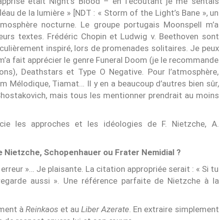
apprise était Night’s Blood – en l’écoutant je me sentais
éau de la lumière » [NDT : « Storm of the Light’s Bane », un
atmosphère nocturne. Le groupe portugais Moonspell m’a
leurs textes. Frédéric Chopin et Ludwig v. Beethoven sont
culièrement inspiré, lors de promenades solitaires. Je peux
m’a fait apprécier le genre Funeral Doom (je le recommande
ns), Deathstars et Type O Negative. Pour l’atmosphère,
m Mélodique, Tiamat… Il y en a beaucoup d’autres bien sûr,
Shostakovich, mais tous les mentionner prendrait au moins
cie les approches et les idéologies de F. Nietzche, A.
de Nietzche, Schopenhauer ou Frater Nemidial ?
reur »… Je plaisante. La citation appropriée serait : « Si tu
regarde aussi ». Une référence parfaite de Nietzche à la
ement à
Reinkaos
et au
Liber Azerate
. En extraire simplement