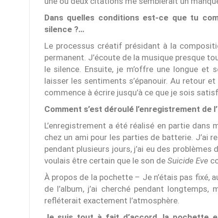
une ou deux citations me semblerait un manque
Dans quelles conditions est-ce que tu co
silence ?…
Le processus créatif présidant à la compositio
permanent. J’écoute de la musique presque tout 
le silence. Ensuite, je m’offre une longue et 
laisser les sentiments s’épanouir. Au retour et
commence à écrire jusqu’à ce que je sois satisfa
Comment s’est déroulé l’enregistrement de l
L’enregistrement a été réalisé en partie dans 
chez un ami pour les parties de batterie. J’ai
pendant plusieurs jours, j’ai eu des problèmes d
voulais être certain que le son de
Suicide Eve
co
À propos de la pochette – Je n’étais pas fixé, a
de l’album, j’ai cherché pendant longtemps, m
refléterait exactement l’atmosphère.
Je suis tout à fait d’accord, la pochette e