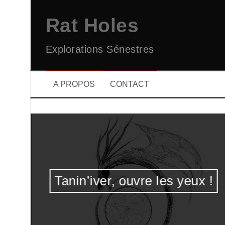
Aller
au
Rat Holes
contenu
Explorations Sénestres
A PROPOS
CONTACT
Tanin’iver, ouvre les yeux !