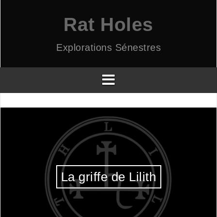
Aller
au
Rat Holes
contenu
Explorations Sénestres
La griffe de Lilith