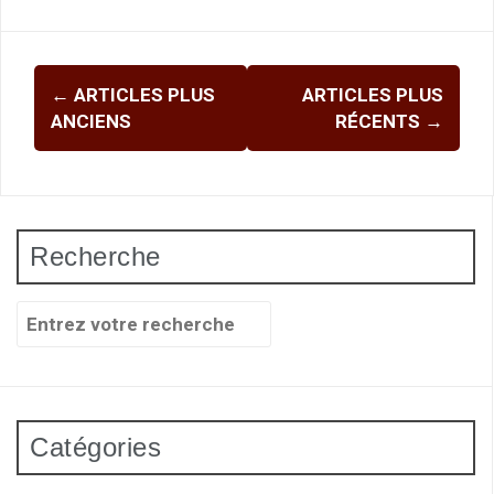
Navigation
←
ARTICLES PLUS
ARTICLES PLUS
des
ANCIENS
RÉCENTS
→
articles
Recherche
Recherche
pour
:
Catégories