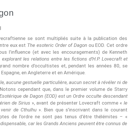
agon
I
ecraftienne se sont multipliés suite à la publication des
entre eux est
The esoteric Order of Dagon
ou EOD. Cet ordre
us l’influence (et avec les encouragements) de Kenneth
 explorant les relations entre les fictions d’H.P. Lovecraft et
grand nombre d’occultistes et, pendant les années 80, se
n Espagne, en Angleterre et en Amérique.
e, aucune gestuelle particulière, aucun secret à révéler ni de
Notons cependant que, dans le premier volume de Starry
 Esotérique de Dagon (EOD) est un Ordre occulte descendant
érien de Sirius
», avant de présenter Lovecraft comme «
le
à venir de Cthulhu
». Bien que s’inscrivant dans le courant
eptes de l’ordre ne sont pas tenus d’être thélémites – «
n indispensable, car les Grands Anciens peuvent être connus de