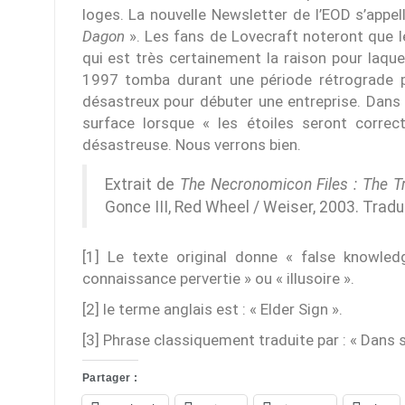
loges. La nouvelle Newsletter de l’EOD s’appel
Dagon
». Les fans de Lovecraft noteront que le
qui est très certainement la raison pour laqu
1997 tomba durant une période rétrograde po
désastreux pour débuter une entreprise. Dans 
surface lorsque « les étoiles seront correc
désastreuse. Nous verrons bien.
Extrait de
The Necronomicon Files : The T
Gonce III, Red Wheel / Weiser, 2003. Trad
[1] Le texte original donne « false knowled
connaissance pervertie » ou « illusoire ».
[2] le terme anglais est : « Elder Sign ».
[3] Phrase classiquement traduite par : « Dans 
Partager :