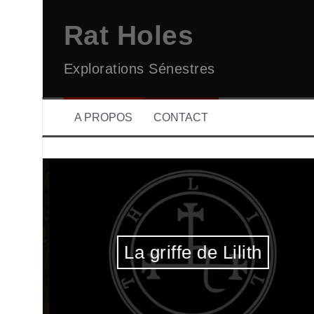
Aller
au
Rat Holes
contenu
Explorations Sénestres
A PROPOS
CONTACT
La griffe de Lilith