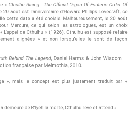
le «
Cthulhu Rising : The Official Organ Of Esoteric Order Of
 20 août est l’anniversaire d’Howard Phillips Lovecraft, ce
elle cette date a été choisie. Malheureusement, le 20 août
ur Mercure, ce qui selon les astrologues, est un choix
« L’appel de Cthulhu » (1926), Cthulhu est supposé refaire
tement alignées » et non lorsqu’elles le sont de façon
ruth Behind The Legend
, Daniel Harms & John Wisdom
uction française par Melmothia, 2010.
ge », mais le concept est plus justement traduit par «
sa demeure de R’lyeh la morte, Cthulhu rêve et attend ».