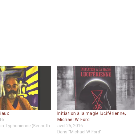
tiaux
Initiation à la magie luciférienne,
016
Michael W. Ford
ion Typhonienne (Kenneth
avril 25, 2016
Dans "Michael W. Ford"