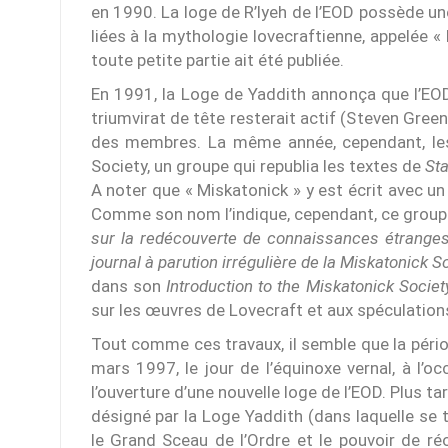
en 1990. La loge de R’lyeh de l’EOD possède une
liées à la mythologie lovecraftienne, appelée «
toute petite partie ait été publiée.
En 1991, la Loge de Yaddith annonça que l’EOD 
triumvirat de tête resterait actif (Steven Gree
des membres. La même année, cependant, les
Society, un groupe qui republia les textes de
St
A noter que « Miskatonick » y est écrit avec un 
Comme son nom l’indique, cependant, ce groupe 
sur la redécouverte de connaissances étranges 
journal à parution irrégulière de la Miskatonick So
dans son
Introduction to the Miskatonick Societ
sur les œuvres de Lovecraft et aux spéculation
Tout comme ces travaux, il semble que la période
mars 1997, le jour de l’équinoxe vernal, à l’o
l’ouverture d’une nouvelle loge de l’EOD. Plus t
désigné par la Loge Yaddith (dans laquelle se t
le Grand Sceau de l’Ordre et le pouvoir de ré