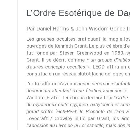
L’Ordre Esotérique de D
Par Daniel Harms & John Wisdom Gonce II
Les groupes occultes pratiquant la magie lov
ouvrages de Kenneth Grant. Le plus célèbre d’
fut fondé par Steven Greenwood en 1980, so
Grant. Il se décrit comme «
un groupe d’initiés
d’autres concepts occultes
». L’EOD attira un 
constitua en un réseau plutôt lâche de loges e
L’ordre affirme n’avoir «
aucun cérémoniel infantil
documents attestant d’une filiation ancienne
». 
Wisdom, Frater Tenebrous déclarait : «
L’Ordre
du mystérieux culte égyptien, babylonien et sum
grand prêtre ‘Eich-Pi-El’, le Prophète de l’Eon 
Lovecraft / Crowley initié par Grant, les ad
L’adhésion au Livre de la Loi est utile, mais no