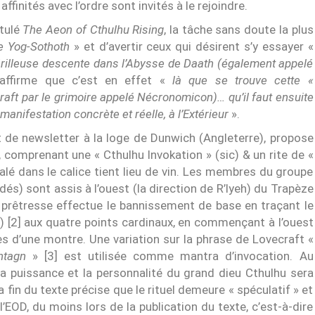
ffinités avec l’ordre sont invités à le rejoindre.
itulé
The Aeon of Cthulhu Rising
, la tâche sans doute la plus
de Yog-Sothoth
» et d’avertir ceux qui désirent s’y essayer «
 périlleuse descente dans l’Abysse de Daath (également appelé
 affirme que c’est en effet «
là que se trouve cette «
aft par le grimoire appelé Nécronomicon)… qu’il faut ensuite
anifestation concrète et réelle, à l’Extérieur
».
rt de newsletter à la loge de Dunwich (Angleterre), propose
 comprenant une « Cthulhu Invokation » (sic) & un rite de «
lé dans le calice tient lieu de vin. Les membres du groupe
és) sont assis à l’ouest (la direction de R’lyeh) du Trapèze
 la prêtresse effectue le bannissement de base en traçant le
) [2] aux quatre points cardinaux, en commençant à l’ouest
es d’une montre. Une variation sur la phrase de Lovecraft «
htagn
» [3] est utilisée comme mantra d’invocation. Au
La puissance et la personnalité du grand dieu Cthulhu sera
a fin du texte précise que le rituel demeure « spéculatif » et
’EOD, du moins lors de la publication du texte, c’est-à-dire