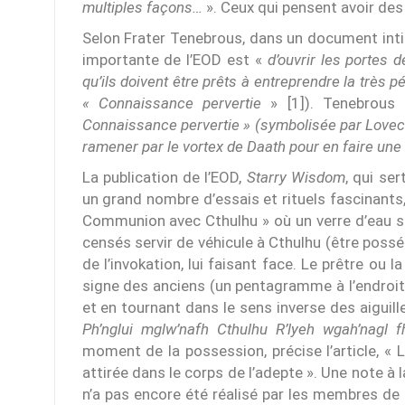
multiples façons…
». Ceux qui pensent avoir des a
Selon Frater Tenebrous, dans un document int
importante de l’EOD est «
d’ouvrir les portes 
qu’ils doivent être prêts à entreprendre la très
« Connaissance pervertie
» [1]). Tenebrous
Connaissance pervertie » (symbolisée par Lovecr
ramener par le vortex de Daath pour en faire une m
La publication de l’EOD,
Starry Wisdom
, qui se
un grand nombre d’essais et rituels fascinants,
Communion avec Cthulhu » où un verre d’eau sa
censés servir de véhicule à Cthulhu (être posséd
de l’invokation, lui faisant face. Le prêtre ou
signe des anciens (un pentagramme à l’endroit
et en tournant dans le sens inverse des aiguill
Ph’nglui mglw’nafh Cthulhu R’lyeh wgah’nagl f
moment de la possession, précise l’article, « 
attirée dans le corps de l’adepte ». Une note à l
n’a pas encore été réalisé par les membres de l