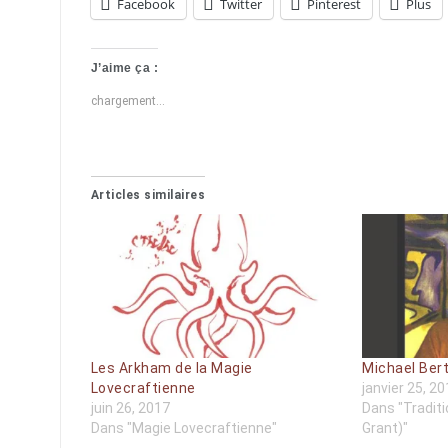
Facebook
Twitter
Pinterest
Plus
J’aime ça :
chargement…
Articles similaires
Les Arkham de la Magie
Michael Ber
Lovecraftienne
janvier 25, 2
juin 26, 2017
Dans "Tradit
Dans "Magie Lovecraftienne"
Grant)"