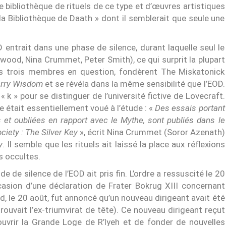
 bibliothèque de rituels de ce type et d’œuvres artistiques
 la Bibliothèque de Daath » dont il semblerait que seule une
entrait dans une phase de silence, durant laquelle seul le
nwood, Nina Crummet, Peter Smith), ce qui surprit la plupart
 trois membres en question, fondèrent The Miskatonick
arry Wisdom
et se révéla dans la même sensibilité que l’EOD.
« k » pour se distinguer de l’université fictive de Lovecraft.
était essentiellement voué à l’étude : «
Des essais portant
et oubliées en rapport avec le Mythe, sont publiés dans le
ciety : The Silver Key
», écrit Nina Crummet (Soror Azenath)
y
. Il semble que les rituels ait laissé la place aux réflexions
s occultes.
 de silence de l’EOD ait pris fin. L’ordre a ressuscité le 20
ccasion d’une déclaration de Frater Bokrug XIII concernant
ard, le 20 août, fut annoncé qu’un nouveau dirigeant avait été
rouvait l’ex-triumvirat de tête). Ce nouveau dirigeant reçut
ouvrir la Grande Loge de R’lyeh et de fonder de nouvelles