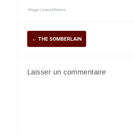
Magie Lovecraftienne
Navigation
←
THE SOMBERLAIN
d'article
Laisser un commentaire