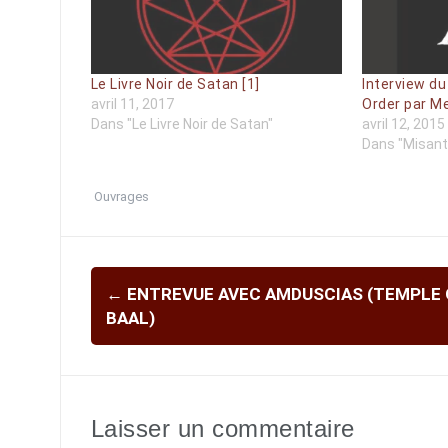
Le Livre Noir de Satan [1]
Interview du
avril 11, 2017
Order par Me
Dans "Le Livre Noir de Satan"
avril 12, 2015
Dans "Misanth
Ouvrages
Navigation
←
ENTREVUE AVEC AMDUSCIAS (TEMPLE 
d'article
BAAL)
Laisser un commentaire