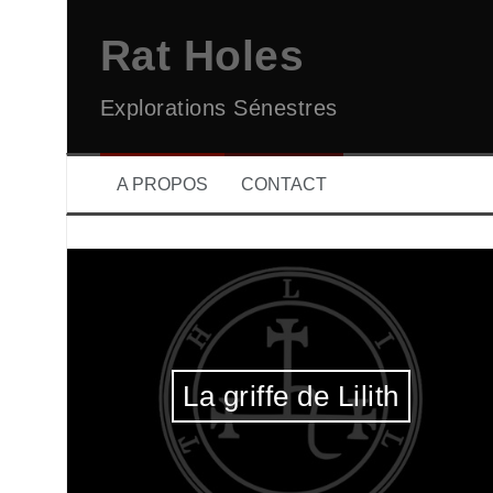
Aller
au
Rat Holes
contenu
Explorations Sénestres
A PROPOS
CONTACT
La griffe de Lilith