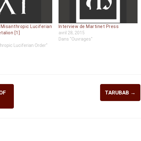
 Misanthropic Luciferian
Interview de Martinet Press
talion [1]
avril 28, 2015
Dans "Ouvrages"
ropic Luciferian Order"
OF
TARUBAB
→