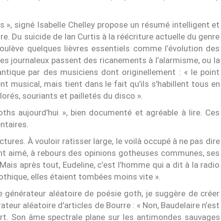
s », signé Isabelle Chelley propose un résumé intelligent et
re. Du suicide de Ian Curtis à la réécriture actuelle du genre
e soulève quelques lièvres essentiels comme l’évolution des
es journaleux passent des ricanements à l’alarmisme, ou la
antique par des musiciens dont originellement : « le point
musical, mais tient dans le fait qu’ils s’habillent tous en
orés, souriants et pailletés du disco ».
oths aujourd’hui », bien documenté et agréable à lire. Ces
ntaires.
tures. À vouloir ratisser large, le voilà occupé à ne pas dire
nt aimé, à rebours des opinions gotheuses communes, ses
ais après tout, Eudeline, c’est l’homme qui a dit à la radio
othique, elles étaient tombées moins vite ».
e générateur aléatoire de poésie goth, je suggère de créer
ateur aléatoire d’articles de Bourre : « Non, Baudelaire n’est
t. Son âme spectrale plane sur les antimondes sauvages