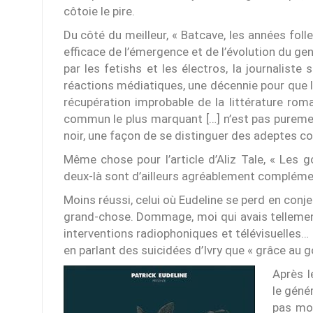
côtoie le pire.
Du côté du meilleur, « Batcave, les années folle
efficace de l’émergence et de l’évolution du gen
par les fetishs et les électros, la journalist
réactions médiatiques, une décennie pour que l
récupération improbable de la littérature rom
commun le plus marquant […] n’est pas purement 
noir, une façon de se distinguer des adeptes col
Même chose pour l’article d’Aliz Tale, « Les g
deux-là sont d’ailleurs agréablement compléme
Moins réussi, celui où Eudeline se perd en conjec
grand-chose. Dommage, moi qui avais telleme
interventions radiophoniques et télévisuelles… M
en parlant des suicidées d’Ivry que « grâce au g
Après l
le génér
pas mor