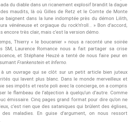
mada du diable dans un ricanement explosif brandit la dague
e des maudits, là où Gilles de Retz et le Comte de Monte
se baignent dans la lune indomptée près du démon Lilith,
aura vénéneuse et orgiaque du rock’n’roll… » Bon d’accord,
as encore très clair, mais c’est la version démo.
emps, Thierry « le boucanier » nous a raconté une soirée
es SM, Laurence Romance nous a fait partager sa crise
scence, et Stéphane Heuzé a tenté de nous faire peur en
ésumant
Frankenstein
et
Inferno
.
 à un ouvrage qui se clôt sur un petit article bien juteux
tés qui lavent plus blanc. Dans le monde merveilleux et
e ses impôts et reste poli avec la concierge, on a compris
asser le flambeau de l’abjection à quelqu’un d’autre. Comme
bouc émissaire. Cinq pages grand format pour dire qu’on ne
eux, c’est rien que des sataniques qui brûlent des églises,
nt des maladies. En guise d’argument, on nous ressort
…