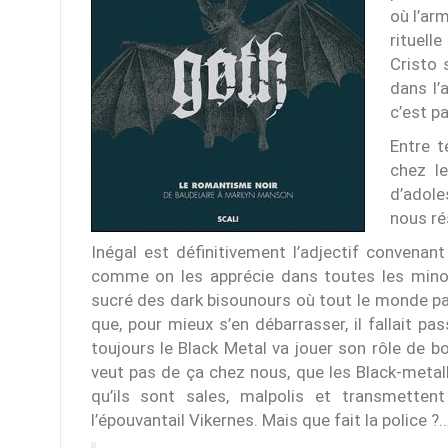
où l’ar
rituell
Cristo 
dans l’
c’est p
Entre t
chez l
d’adole
nous r
Inégal est définitivement l’adjectif convenant
comme on les apprécie dans toutes les minori
sucré des dark bisounours où tout le monde pai
que, pour mieux s’en débarrasser, il fallait p
toujours le Black Metal va jouer son rôle de 
veut pas de ça chez nous, que les Black-metall
qu’ils sont sales, malpolis et transmette
l’épouvantail Vikernes. Mais que fait la police ?