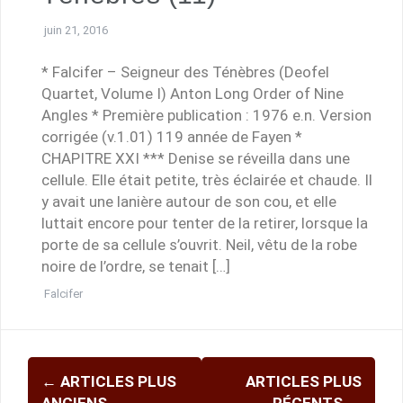
juin 21, 2016
* Falcifer – Seigneur des Ténèbres (Deofel
Quartet, Volume I) Anton Long Order of Nine
Angles * Première publication : 1976 e.n. Version
corrigée (v.1.01) 119 année de Fayen *
CHAPITRE XXI *** Denise se réveilla dans une
cellule. Elle était petite, très éclairée et chaude. Il
y avait une lanière autour de son cou, et elle
luttait encore pour tenter de la retirer, lorsque la
porte de sa cellule s’ouvrit. Neil, vêtu de la robe
noire de l’ordre, se tenait […]
Falcifer
Navigation
←
ARTICLES PLUS
ARTICLES PLUS
des