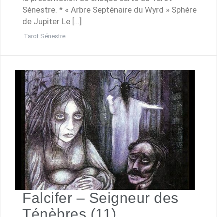
Sénestre. * « Arbre Septénaire du Wyrd » Sphère
de Jupiter Le […]
Tarot Sénestre
Falcifer – Seigneur des
Ténèbres (11)