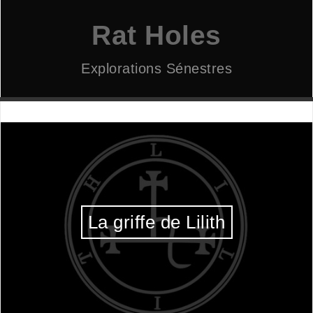
Aller
au
Rat Holes
contenu
Explorations Sénestres
La griffe de Lilith